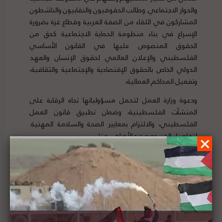
والحوار الاجتماعي. وطالب الحقوقيون والنقابيون والناشطون
المشاركون في اللقاء من الضفة الغربية وقطاع غزة بضرورة
الإسراع في بناء منظومة الحماية الاجتماعية كحق من
الحقوق المنصوص عليها في القانون الأساسي
الفلسطيني والإعلان العالمي لحقوق الإنسان والعهد
الدولي الخاص بالحقوق الإقتصادية والإجتماعية والثقافية،
وتفعيل المحاكم العمالية،
ودعوة وزارة العمل لتحمل مسؤولياتها تجاه الرقابة على
المنشآت الفلسطينية، وضمان تطبيق قانون العمل
الفلسطيني، والالتزام بمعايير الصحة والسلامة المهنية.
لتفاصيل الخبر ومصدره الأصلي،
هنا
مسؤولون أمريكيون يؤكدون على أن ضم إسرائيل
للضفة الغربية غير منوط بفلسطين