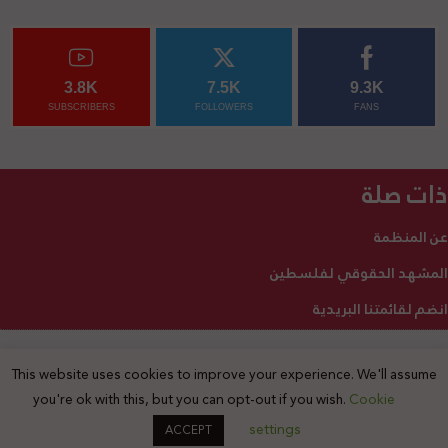
3.8K
7.5K
9.3K
SUBSCRIBERS
FOLLOWERS
FANS
ذات صلة
عن المنظمة
المشهد الحقوقي لفلسطين
انضم لقائمتنا البريدية
This website uses cookies to improve your experience. We'll assume
2025 © جميع الحقوق محفوظة
you're ok with this, but you can opt-out if you wish.
Cookie
settings
ACCEPT