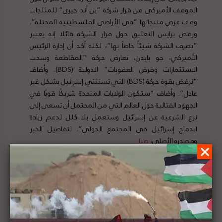
الموقف الأميركي من قرار شركة “بن أند جيري” للمثلجات
وقف عرض منتجاتها “في الأراضي الفلسطينية المحتلة”.
ورفض برايس التعليق حول قرار الشركة قائلا إنه يعتبر
“تصرف الشركة شيئاً خاصاً بها”، لكنه أكد أن إدارة الرئيس
الأميركي، جو بايدن، تعارض حركة “المقاطعة وسحب
الاستثمارات وفرض العقوبات” الدولية (BDS). وأضاف
“نرفض بقوة حركة (BDS) التي تستثني إسرائيل بشكل غير
عادل”. وأضاف “ستكون الولايات المتحدة شريكًا قويًا في
الجهود القتالية حول العالم التي من المحتمل أن تسعى إلى
نزع الشرعية عن إسرائيل وستعمل بلا كلل لدعم زيادة
اندماج إسرائيل في المجتمع الدولي”. لتفاصيل الخبر
ومصدره الأصلي،
هنا
الجيش الإسرائيلي يحقق في مقتل فلسطيني تزامناً
مع مقطع فيديو لجندي ملثم يطلق النار باتجاه قرية
فلسطينية