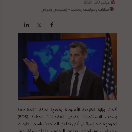
يوليو 20, 2021
قرارات ومواقف رسمية - إقليمي ودولي
أكدت وزارة الخارجية الأميركية رفضها لحركة “المقاطعة
وسحب الاستثمارات وفرض العقوبات” الدولية (BDS)
الموجهة ضد إسرائيل. أتى تعليق المتحدث باسم الخارجية،
نيد برايس، في إيفاده الصحفي اليومي، ردا على سؤال حول