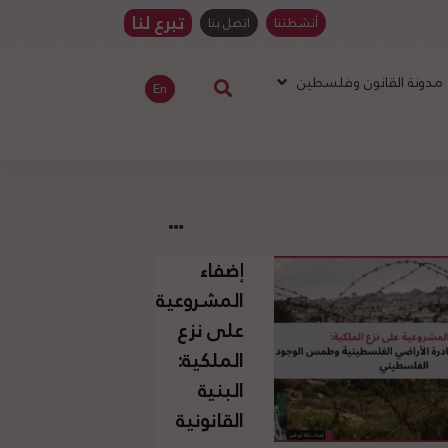
تبرع لنا
أنشطتنا
اتصل بنا
مدونة القانون وفلسطين
En
إضفاء
المشروعية
على نزع
الملكية:
البنية
القانونية