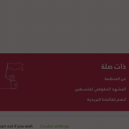
ذات صلة
عن المنظمة
المشهد الحقوقي لفلسطين
انضم لقائمتنا البريدية
تبرع لنا
أنشطتنا
اتصل بنا
opt-out if you wish.
Cookie settings