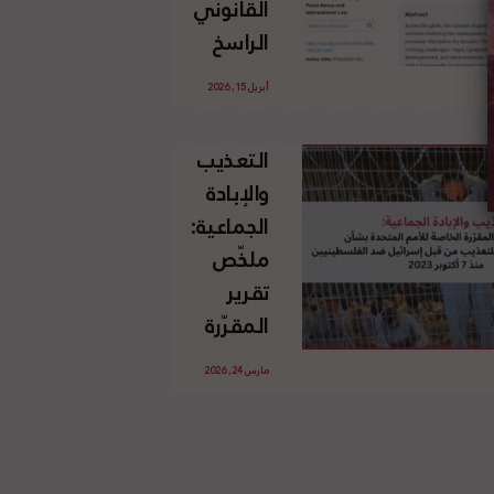
القانوني
الإسرائيلي
الراسخ
غير
للاجئين
القانوني
أبريل 15, 2026
الفلسطينيين
للأرض
وحقهم
الفلسطينية
التعذيب
في العودة
والإبادة
بموجب
الجماعية:
القانون
ملخّص
الدولي
تقرير
المقرّرة
الخاصة
مارس 24, 2026
للأمم
المتحدة
بشأن
الاستخدام