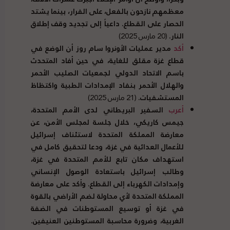
معظمهم نازحون بالفعل، على الفرار، بينما يشتد
الحصار على القطاع. داعياً إلى تجديد وقف إطلاق
النار.
(20 مارس 2025)
أكد
مدير عمليات الأونروا سام روز أن الوضع في
قطاع غزة مقلق للغاية، في حين أفاد المتحدث
باسم الاتحاد الدولي لجمعيات الصليب الأحمر
والهلال الأحمر بنفاد الإمدادات الطبية واكتظاظ
المستشفيات.
(21 مارس 2025)
أعرب
السفير البريطاني لدى الأمم المتحدة،
جيمس كاريكي، خلال جلسة لمجلس الأمن، عن
معارضة المملكة المتحدة لاستئناف إسرائيل
للأعمال العدائية في غزة، ودعا لتحقيق كامل في
استهداف مكان تابع للأمم المتحدة في غزة،
وطالب إسرائيل باستعادة الوصول الإنساني
وإمدادات الكهرباء إلى القطاع. وأكد على معارضة
المملكة المتحدة لأي محاولة لضم الأراضي بالقوة
في غزة أو توسيع المستوطنات في الضفة
الغربية، وضرورة محاسبة المستوطنين العنيفين.