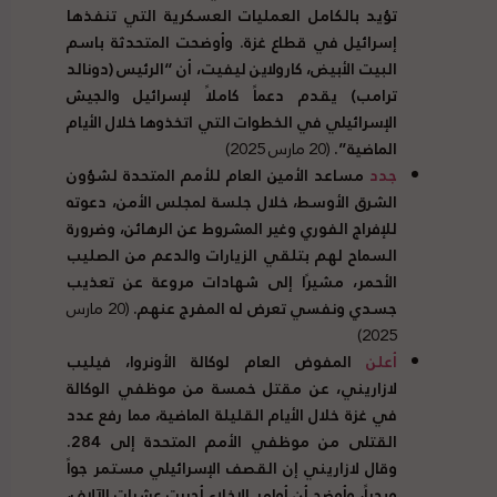
تؤيد بالكامل العمليات العسكرية التي تنفذها
إسرائيل في قطاع غزة. وأوضحت المتحدثة باسم
البيت الأبيض، كارولاين ليفيت، أن “الرئيس (دونالد
ترامب) يقدم دعماً كاملاً لإسرائيل والجيش
الإسرائيلي في الخطوات التي اتخذوها خلال الأيام
الماضية”.
(20 مارس 2025)
جدد
مساعد الأمين العام للأمم المتحدة لشؤون
الشرق الأوسط، خلال جلسة لمجلس الأمن، دعوته
للإفراج الفوري وغير المشروط عن الرهائن، وضرورة
السماح لهم بتلقي الزيارات والدعم من الصليب
الأحمر، مشيرًا إلى شهادات مروعة عن تعذيب
جسدي ونفسي تعرض له المفرج عنهم.
(20 مارس
2025)
أعلن
المفوض العام لوكالة الأونروا، فيليب
لازاريني، عن مقتل خمسة من موظفي الوكالة
في غزة خلال الأيام القليلة الماضية، مما رفع عدد
القتلى من موظفي الأمم المتحدة إلى 284.
وقال لازاريني إن القصف الإسرائيلي مستمر جواً
وبحراً، وأوضح أن أوامر الإخلاء أجبرت عشرات الآلاف،