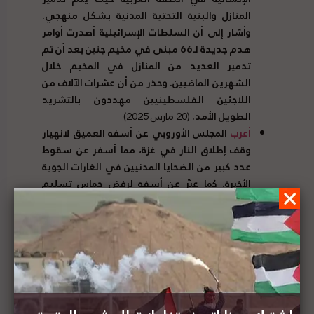
المنازل والبنية التحتية المدنية بشكل منهجي.
وأشار إلى أن السلطات الإسرائيلية أصدرت أوامر
هدم جديدة لـ66 مبنى في مخيم جنين بعد أن تم
تدمير العديد من المنازل في المخيم خلال
الشهرين الماضيين. وحذر من أن عشرات الآلاف من
اللاجئين الفلسطينيين مهددون بالتشريد
الطويل الأمد.
(20 مارس 2025)
أعرب
المجلس الأوروبي عن أسفه العميق لانهيار
وقف إطلاق النار في غزة، مما أسفر عن سقوط
عدد كبير من الضحايا المدنيين في الغارات الجوية
الأخيرة. كما عبّر عن أسفه لرفض حماس تسليم
الرهائن المتبقين، مشددًا على ضرورة العودة
الفورية إلى التنفيذ الكامل لاتفاق وقف إطلاق
النار، وإطلاق سراح جميع الرهائن، ووقف الأعمال
العدائية بشكل دائم. كما رحب المجلس بخطة
الإنعاش وإعادة الإعمار العربية، معربًا عن
استعداده للتعاون مع الشركاء العرب والدوليين
لتنفيذها، وجدد التزامه الراسخ بحل الدولتين.
(20