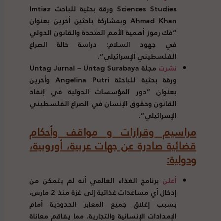
Sciences Studies
ورقة بحثية للباحث
Imtiaz
Ahmad Khan
وبمشاركة باحثين أخرين بعنوان
“فك رموز أهمية الأمم المتحدة والقانون الدولي
في جهود السلام: دراسة حالة الصراع
الفلسطيني الإسرائيلي”.
نشرت
مجلة
Untag Jurnal – Untag Surabaya
ورقة بحثية للباحثة
Angelina Putri
وأخرين
بعنوان “دور المؤسسات الدولية في إنفاذ
القانون وحقوق الإنسان في الصراع الفلسطيني
الإسرائيلي”.
مراسيم وقرارات و مواقف وأحكام
قضائية صادرة عن جهات عربية، أوروبية،
ودولية:
أعلن
برنامج الغذاء العالمي أنه لم يتمكن من
إدخال أي مساعدات غذائية إلى غزة منذ 2 مارس،
بسبب إغلاق جميع المعابر الحدودية أمام
الإمدادات الإنسانية والتجارية، مما يفاقم معاناة