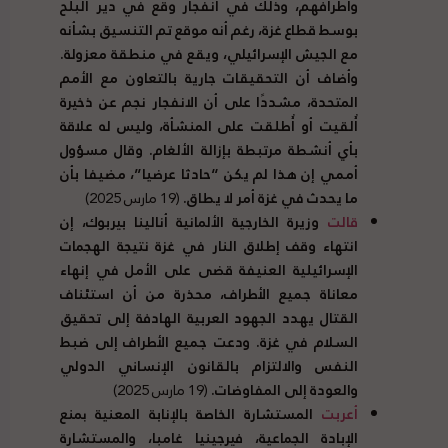
وأطرافهم، وذلك في انفجار وقع في دير البلح
بوسط قطاع غزة، رغم أنه موقع تم التنسيق بشأنه
مع الجيش الإسرائيلي، ويقع في منطقة معزولة.
وأضاف أن التحقيقات جارية بالتعاون مع الأمم
المتحدة، مشددًا على أن الانفجار نجم عن ذخيرة
أُلقيت أو أُطلقت على المنشأة، وليس له علاقة
بأي أنشطة مرتبطة بإزالة الألغام. وقال مسؤول
أممي إن هذا لم يكن “حادثا عرضيا”، مضيفا بأن
ما يحدث في غزة أمر لا يطاق.
(19 مارس 2025)
قالت
وزيرة الخارجية الألمانية أنالينا بيربوك، إن
انتهاء وقف إطلاق النار في غزة نتيجة الهجمات
الإسرائيلية العنيفة قضى على الأمل في إنهاء
معاناة جميع الأطراف، محذرة من أن استئناف
القتال يهدد الجهود العربية الهادفة إلى تحقيق
السلام في غزة. ودعت جميع الأطراف إلى ضبط
النفس والالتزام بالقانون الإنساني الدولي
والعودة إلى المفاوضات.
(19 مارس 2025)
أعربت
المستشارة الخاصة بالإنابة المعنية بمنع
الإبادة الجماعية، فيرجينيا غامبا، والمستشارة