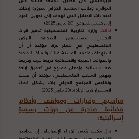
الإبراهيمي في الخليل للجمعة الثالثة على
التوالي، وطالب المجتمع الدولي بضرورة إيقاف
اعتداءات الاحتلال التي تهدف إلى تحويل الحرم
إلى كنيس تلمودي.
(20 مارس 2025)
أدانت
وزارة الخارجية الفلسطينية تدمير قوات
الاحتلال مستشفى الصداقة التركي
الفلسطيني في قطاع غزة، مؤكدة أن أن
استهداف وتدمير المستشفيات والمراكز الصحية
والطواقم الطبية والاسعافية جريمة حرب وجريمة
ضد الإنسانية، وإمعان ممنهج في تعميق إبادة
وتهجير الشعب الفلسطيني، مؤكدة أن صمت
وتقاعس المجتمع الدولي بات يشكل غطاءً
لاستمرار حرب الإبادة.
(20 مارس 2025)
مراسيم وقرارات ومواقف وأحكام
قضائية صادرة عن جهات رسمية
إسرائيلية:
قال
مكتب رئيس الوزراء الإسرائيلي إن بنيامين
نتنياهو ووزير دفاعه كاتس أصدرا تعليماتهما