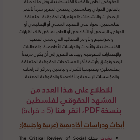
الحقوقي الخاص بالقضية الفلسطينية، وكل ما له صلة
بالقانون الدولي وفلسطين. يتضمن التقرير سرداً لأهم
الإصدارات والنشاطات والمؤتمرات الحقوقية المتعلقة
بفلسطين، سواء على الصعيد المحلي أو الإقليمي أو
الدولي، الرسمي أو الأكاديمي أو العام، بما في ذلك القرارات
والمراسيم والأوامر القضائية التي تمس القضية
الفلسطينية، والأبحاث والدراسات الأكاديمية، والفعاليات
والإصدارات الحقوقية. ويهدف التقرير إلى أن يكون مرجعاً
لرصد وتوثيق وأرشفة آخر المستجدات الحقوقية المتعلقة
بفلسطين، وتقديمها للأفراد والباحثين ومراكز الدراسات
والمؤسسات الرسمية والأكاديمية والحقوقية المعنية.
للاطلاع على هذا العدد من
المشهد الحقوقي لفلسطين
بنسخة PDF، انقر هنا
(5 د قراءة)
أبحاث ودراسات أكاديمية (عربية واجنبية):
نشرت
مجلة
The Critical Review of Social