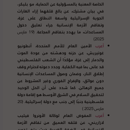
الخاصة المعنية بالمسؤولية عن الحماية، مو بليكر،
في بيان مشترك، عن بالغ قلقهما إزاء الغارات
الجوية الإسرائيلية واسعة النطاق على غزة،
وتفاقم الأزمة الإنسانية جراء تعليق دخول
المساعدات، ما يهدد بتفاقم المجاعة.
(19 مارس
2025)
أعرب
الأمين العام للأمم المتحدة، أنطونيو
غوتيريش، عن حزنه ودهشته من عودة الموت
والدمار إلى غزة، مؤكدًا أن الشعب الفلسطيني
قد عانى بما فيه الكفاية. وجدد دعوته لاحترام وقف
إطلاق النار، وضمان وصول المساعدات الإنسانية
دون عوائق، والإفراج الفوري وغير المشروط عن
جميع الرهائن. كما شدد على أن الحل الوحيد
لتحقيق السلام في الشرق الأوسط هو إقامة دولة
فلسطينية جنبًا إلى جنب مع دولة إسرائيلية.
(20
مارس 2025 )
أعرب
المفوض العام لوكالة الأونروا فيليب
لازاريني، عن قلقه العميق من تفاقم الأزمة
الإنسانية في الضفة الغربية حيث يتم تدمير