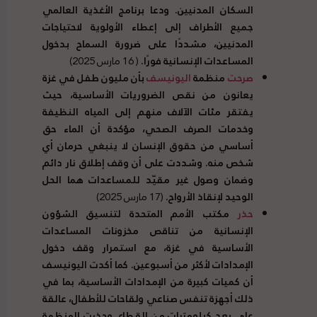
السكان المدنيين. ودعا برنامج الأغذية العالمي
جميع الأطراف إلى إعطاء الأولوية لاحتياجات
المدنيين، مشددًا على ضرورة السماح بدخول
المساعدات الإنسانية فورًا.
( 16 مارس 2025)
صرحت
منظمة
اليونيسف
بأن مليون طفل في غزة
يعانون من نقص الضروريات الأساسية، حيث
يفتقر مئات الآلاف منهم إلى المياه النظيفة
وخدمات الصرف الصحي، مؤكدة أن الماء حق
أساسي من حقوق الإنسان لا ينبغي حرمان أي
شخص منه. وشددت على أن وقف إطلاق نار دائم
وضمان وصول غير مقيّد للمساعدات هما الحل
الوحيد لإنقاذ الأرواح.
(17 مارس 2025)
حذر
مكتب الأمم المتحدة لتنسيق الشؤون
الإنسانية من تناقص مخزونات المساعدات
الأساسية في غزة، مع استمرار وقف دخول
الإمدادات لأكثر من أسبوعين. كما أكدت اليونيسف
أن كميات كبيرة من الإمدادات الأساسية، بما في
ذلك أجهزة تنفس صناعي ولقاحات للأطفال، عالقة
على بعد كيلومترات من القطاع. وحذرت المنظمة