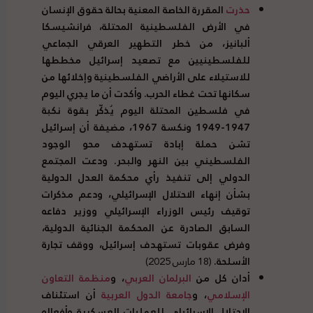
حذرت
المقررة الخاصة المعنية بحالة حقوق الإنسان
في الأرض الفلسطينية المحتلة، فرانشيسكا
ألبانيز، من خطر التطهير العرقي الجماعي
للفلسطينيين مع تصعيد إسرائيل مخططها
للاستيلاء على الأراضي الفلسطينية وإخلائها من
سكانها تحت غطاء الحرب. وأكدت أن ما يجري اليوم
في فلسطين المحتلة اليوم يُذكّر بقوة نكبة
1947-1949 ونكسة 1967، مضيفة أن إسرائيل
تشن حملة إبادة تستهدف محو الوجود
الفلسطيني بين النهر والبحر. ودعت المجتمع
الدولي إلى تنفيذ رأي محكمة العدل الدولية
بشأن إنهاء الاحتلال الإسرائيلي، ودعم مذكرات
توقيف رئيس الوزراء الإسرائيلي ووزير دفاعه
السابق الصادرة عن المحكمة الجنائية الدولية،
وفرض عقوبات تستهدف إسرائيل، ووقف تجارة
الأسلحة.
(18 مارس 2025)
أدان كل من
البرلمان العربي
، و
منظمة التعاون
الإسلامي
، و
جامعة الدول العربية
أن استئناف
الاحتلال الإسرائيلي للعمليات العسكرية وأفعاله