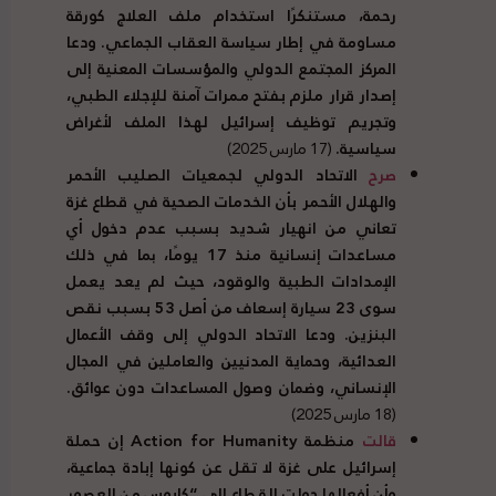
رحمة، مستنكرًا استخدام ملف العلاج كورقة
مساومة في إطار سياسة العقاب الجماعي. ودعا
المركز المجتمع الدولي والمؤسسات المعنية إلى
إصدار قرار ملزم بفتح ممرات آمنة للإجلاء الطبي،
وتجريم توظيف إسرائيل لهذا الملف لأغراض
سياسية.
(17 مارس 2025)
صرح
الاتحاد الدولي لجمعيات الصليب الأحمر
والهلال الأحمر بأن الخدمات الصحية في قطاع غزة
تعاني من انهيار شديد بسبب عدم دخول أي
مساعدات إنسانية منذ 17 يومًا، بما في ذلك
الإمدادات الطبية والوقود، حيث لم يعد يعمل
سوى 23 سيارة إسعاف من أصل 53 بسبب نقص
البنزين. ودعا الاتحاد الدولي إلى وقف الأعمال
العدائية، وحماية المدنيين والعاملين في المجال
الإنساني، وضمان وصول المساعدات دون عوائق.
(18 مارس 2025)
قالت
منظمة
Action for Humanity
إن حملة
إسرائيل على غزة لا تقل عن كونها إبادة جماعية،
وأن أفعالها حولت القطاع إلى “كابوس من العصور