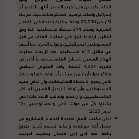
الفلسطينيين في تقرير المصير. أظهر التقرير أن
إسرائيل واصلت توسيع المستوطنات، حيث تم بناء
أكثر من 20,000 وحدة سكنية جديدة في القدس
الشرقية وهدم 214 منشأة فلسطينية. كما وثق
التقرير ارتفاعا كبيرا في عمليات العنف من قبل
المستوطنين الإسرائيليين وقوات الأمن، مما أسفر
عن مقتل 612 فلسطينيا، كما تزايدت عمليات
الهدم القسري للمنازل الفلسطينية، ما أدى إلى
تشريد 4,527 شخصا. وأكد المفوض السامي
فولكر تورك أن على إسرائيل أن توقف فورا وبشكل
كامل جميع الأنشطة الاستيطانية، وأن تخلي جميع
المستوطنين، وأن توقف الترحيل القسري للسكان
الفلسطينيين، وأن تمنع وتعاقب الاعتداءات التي
يشنها كلّ من قوات الأمن والمستوطنين.
(18
مارس 2025)
أعلن
مكتب الأمم المتحدة لخدمات المشاريع عن
مقتل أحد موظفيه وإصابة خمسة آخرين بجروح
بالغة، مما أدى إلى فقدان بعضهم أعينهم