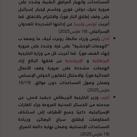
المساعدات، وانهيار المرافق الطبية. وشدد على
ضرورة تحرك دولي فوري وحاسم لإجبار إسرائيل
على وقف إطلاق النار فورًا، والالتزام بالاتفاق. كما
أعربت
تونس
وليبيا
عن إدانتها الشديدة للعدوان
الإسرائيلي.
(18 مارس 2025)
أدان
رئيس وزراء مالطا، روبرت أبيلا، ما وصفه ب
“الهجمات الوحشية” على غزة. وشدد على ضرورة
إنهاء العنف فورًا. كما أعربت كل من وزارة الخارجية
البرتغالية
و
الإيرلندية
عن قلقها البالغ إزاء
الهجمات، مشددة على ضرورة وقف الأعمال
العدائية فورًا، والامتثال للقانون الدولي الإنساني
وضمان وصول المساعدات دون عوائق.
(18/19
مارس 2025)
أعرب
وزير الخارجية البريطاني ديفيد لامي، عن
صدمته من الخسائر المدنية المروعة جراء الغارات
الإسرائيلية، داعيًا جميع الأطراف إلى استئناف
المفاوضات لإطلاق سراح الرهائن، وزيادة
المساعدات الإنسانية، وضمان نهاية دائمة للصراع.
(18 مارس 2025)