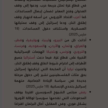
في قطاع غزة تمثل جريمة حرب. ودعوا إلى وقف
العدوان وفتح المعابر لضمان إيصال المساعدات.
كما
أعرب
الاتحاد الأوروبي عن أسفه لانهيار وقف
إطلاق النار، ودعا إسرائيل إلى وقف عملياتها
العسكرية، واستئناف دخول المساعدات.
(18
مارس 2025)
أدانت كل من
البيرو
، و
ليبيا
، و
بوليفيا
، و
قطر
،
و
العراق
، و
عُمان
، و
الأردن
، و
السعودية
، و
فرنسا
،
و
النرويج
، و
تونس
، و
بلجيكا
الهجمات الإسرائيلية
الأخيرة على قطاع غزة. فيما دعت
أستراليا
جميع
الأطراف إلى احترام شروط اتفاق وقف إطلاق النار،
واعتبرت
تركيا
أن المذبحة التي ارتكبتها إسرائيل
بحق مئات الفلسطينيين تشير إلى دخول مرحلة
جديدة في سياسة الإبادة الجماعية، متهمة
إسرائيل بتحدي الإنسانية.
(18 مارس 2025)
رفض
مجلس الشيوخ السويسري اقترحا بوقف
المدفوعات التي تقدمها سويسرا لوكالة الأونروا
بشكل فوري. وفي المقابل، أحال البرلمان اقتراحًا