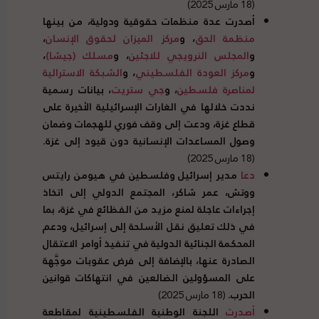
(18 مارس 2025)
أصدرت عدة منظمات حقوقية ودولية، من بينها
منظمة الحق
، و
مركز الميزان لحقوق الإنسان
،
و
المجلس النرويجي للاجئين
، و
مسلك (جيشا)
،
و
مركز العودة الفلسطيني
، و
الشبكة الاسترالية
لمناصرة فلسطين
، و
جي ستريت
، بيانات رسمية
نددت خلالها في الغارات الإسرائيلية الأخيرة على
قطاع غزة، ودعت إلى وقف فوري للهجمات وضمان
وصول المساعدات الإنسانية دون قيود إلى غزة.
(18 مارس 2025)
دعا
مدير إسرائيل وفلسطين في هيومن رايتس
ووتش، عمر شاكر، المجتمع الدولي إلى اتخاذ
إجراءات عاجلة لمنع مزيد من الفظائع في غزة، بما
في ذلك تعليق نقل الأسلحة إلى إسرائيل، ودعم
المحكمة الجنائية الدولية في تنفيذ أوامر الاعتقال
الصادرة عنها، بالإضافة إلى فرض عقوبات موجَّهة
على المسؤولين الضالعين في انتهاكات قوانين
الحرب.
(18 مارس 2025)
أصدرت
اللجنة الوطنية الفلسطينية لمقاطعة