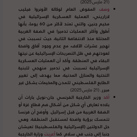
(21 مارس 2025)
وصف
المفوض العام لوكالة الأونروا فيليب
لازاريني، العملية العسكرية الإسرائيلية في
مخيم جنين، والتي تمتد لأكثر من 60 يوما، بأنها
أطول وأكثر العمليات تدميرا في الضفة الغربية
المحتلة منذ الانتفاضة الثانية، حيث تسببت في
تهجير عشرات الآلاف، مع عدم وجود آفاق واضحة
لعودتهم في ظل التصريحات الإسرائيلية عن نيتها
البقاء في المنطقة. وأكد أن العمليات العسكرية
الإسرائيلية تسببت في تدمير منهجي للبنية
التحتية والمنازل المدنية، مما يهدف إلى تغيير
الطابع الفلسطيني للمدن والمخيمات بشكل غير
مبرر.
(21 مارس 2025)
أكد
وزير الخارجية الفرنسي جان-نويل بارات أن
بلاده تعارض أي شكل من أشكال ضم قطاع غزة أو
الضفة الغربية من قبل إسرائيل. وأوضح أن فرنسا
تتمسك برؤية واضحة لمستقبل المنطقة، وهي
حل الدولتين (الإسرائيلية والفلسطينية) تعيشان
جنبا إلى جنب في سلام. كما
أعربت
وزارة الخارجية