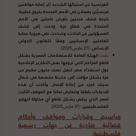
الفرنسية عن استيائها الشديد إثر إصابة مواطنَين
فرنسيَّين يعملان في الأمم المتحدة بجروح خطيرة،
نتيجة قصف مبنيَين يأويان عاملين في الأمم
المتحدة في قطاع غزة. ودعت إلى كشف
المسؤولين عن الحادث، وشددت على ضرورة حماية
العاملين الإنسانيين وفقًا للقانون الدولي
الإنساني.
(21 مارس 2025)
نفت
الهيئة العامة للاستعلامات المصرية بشكل
قاطع المزاعم التي تروجها بعض التقارير الإعلامية
حول استعداد مصر لنقل نصف مليون مقيم من
غزة بشكل مؤقت إلى مدينة مخصصة في شمال
سيناء كجزء من إعادة الإعمار. وأكدت أن هذه
الادعاءات باطلة وتتعارض تمامًا مع الموقف الثابت
لمصر الذي يرفض بشكل قاطع أي محاولة لتهجير
الفلسطينيين.
(21 مارس 2025)
مراسيم وقرارات ومواقف وأحكام
قضائية صادرة عن جهات رسمية
فلسطينية: