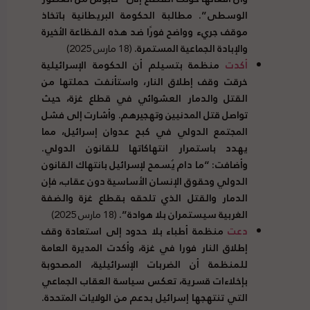
الوسطى”. مطالبة الحكومة البريطانية باتخاذ
موقف جريء وواضح فورًا ضد هذه الفظاعة الأخيرة
والإبادة الجماعية المستمرة.
(18 مارس 2025)
أكدت
منظمة بتسيلم أن الحكومة الإسرائيلية
خرقت وقف إطلاق النار، واستأنفت حملتها من
القتل والدمار العشوائي في قطاع غزة، حيث
تواصل قتل المدنيين وتهجيرهم. وأشارت إلى فشل
المجتمع الدولي في كبح عدوان إسرائيل، مما
يهدد باستمرار انتهاكاتها للقانون الدولي.
وأضافت: “ما دام يُسمح لإسرائيل بانتهاك القانون
الدولي وحقوق الإنسان الأساسية دون عقاب، فإن
الدمار والقتل الذي تلحقه بقطاع غزة والضفة
الغربية سيستمران بلا هوادة”.
(18 مارس 2025)
دعت
منظمة أطباء بلا حدود إلى استعادة وقف
إطلاق النار فورا في غزة، وأكدت المديرة العامة
للمنظمة أن الضربات الإسرائيلية، المصحوبة
بإخلاءات قسرية، تعكس سياسة العقاب الجماعي
التي تنتهجها إسرائيل بدعم من الولايات المتحدة.