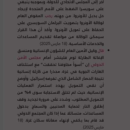
آخر إلى المجلس الاتحادي للدولة، وبموجبه ينبغي
على سويسرا الضغط على الأمم المتحدة لإيجاد
حل بديل للأونروا. من جهته،
رحب
المفوض العام
لوكالة الأونروا بتصويت البرلمان السويسري على
الحفاظ على تمويل الأونروا. وأكد أن هذا القرار
سيمكن الوكالة من مواصلة تقديم المساعدات
والخدمات الأساسية.
(18 مارس 2025)
قال
وكيل الأمين العام للشؤون الإنسانية ومنسق
الإغاثة الطارئة توم فليتشر أمام
مجلس الأمن
الدولي
إن “أسوأ مخاوفنا تحققت” مع استئناف
الغارات الجوية في غزة، محذرا من كارثة إنسانية
نتيجة الحصار الشامل الذي تفرضه إسرائيل. وأوضح
أن نقص التمويل يهدد استمرار العمليات
الإنسانية، حيث لم تتلقَ الاستجابة سوى 4% من
التمويل المطلوب. وشدد على ضرورة تجديد وقف
إطلاق النار لحماية المدنيين والسماح بدخول
المساعدات، متسائلا عما إذا كان المجتمع الدولي
قد قام بما يكفي لإنهاء معاناة سكان غزة.
(18
مارس 2025)