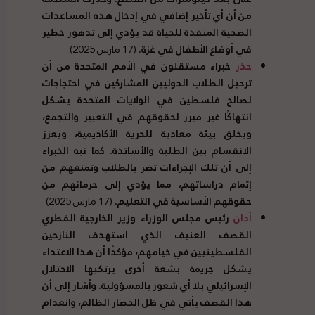
من أن أي تأخير إضافي في إدخال هذه المساعدات
الصحية المنقذة للحياة قد يؤدي إلى تدهور خطير
في أوضاع الأطفال في غزة.
(17 مارس 2025)
حذر
خبراء مستقلون في الأمم المتحدة من أن
ترحيل الطلاب الدوليين المشاركين في احتجاجات
لصالح فلسطين في الولايات المتحدة يشكل
انتهاكًا غير مبرر لحقوقهم في التعبير والتجمع،
ويخلق بيئة معادية للحرية الأكاديمية، ويعزز
الانقسام بين الطلبة والأساتذة. كما نبه الخبراء
إلى أن تلك الإجراءات تضر بالطلاب وتمنعهم من
إتمام دراساتهم، مما يؤدي إلى حرمانهم من
حقوقهم الأساسية في التعليم.
(17 مارس 2025)
أدان
رئيس مجلس الوزراء وزير الخارجية القطري
القصف العنيف الذي استهدف النازحين
الفلسطينيين في خيامهم، مؤكدًا أن هذا الاعتداء
يشكل جريمة بشعة أخرى يرتكبها الاحتلال
الإسرائيلي بلا أي شعور بالمسؤولية. وأشار إلى أن
هذا القصف يأتي في ظل الحصار الظالم، وانعدام