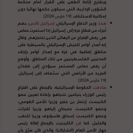
ويقترح إتاحة الطعن على القرار أمام محكمة
الشؤون الإدارية، التي سيكون حكمها نهائيا دون
إمكانية الاستئناف.
(19 مارس 2024)
هدد
وزير الدفاع الإسرائيلي
إسرائيل كاتس
، بضم
أجزاء من قطاع غزة إلى إسرائيل إذا استمرت حماس
في رفض الإفراج عن الرهائن الذين تحتجزهم. وقال
إنه أصدر أوامر للجيش الإسرائيلي بالسيطرة على
مناطق إضافية في غزة مع إصدار أوامر بإجلاء
المدنيين الفلسطينيين من تلك المناطق. وأوضح
أن رفض حماس المستمر سيؤدي إلى فقدان
المزيد من الأراضي التي ستُضاف إلى إسرائيل.
(19 مارس 2024)
صادقت
الحكومة الإسرائيلية، بالإجماع على اقتراح
رئيس الوزراء بنيامين نتنياهو بإعادة تعيين عضو
الكنيست إيتمار بن جفير وزيرا للأمن القومي،
وعضو الكنيست عميحاي إلياهو وزيرا للتراث،
وعضو الكنيست إسحاق فاسرلاوف وزيرا للنقب
والجليل. كما
قرر
الكابينيت بالإجماع إقالة رئيس
جهاز الأمن العام (الشاباك)؛ والذي كان صرّح بأن