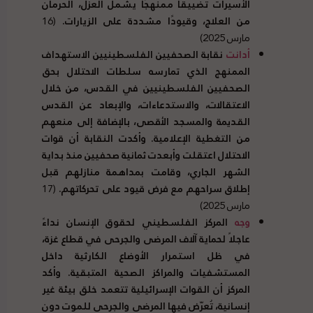
الأسيرات تضييقًا ممنهجًا يشمل العزل، الحرمان
من العلاج، وقيودًا مشددة على الزيارات.
(16
مارس 2025)
أدانت
نقابة الصحفيين الفلسطينيين الاستهداف
الممنهج الذي تمارسه سلطات الاحتلال بحق
الصحفيين الفلسطينيين في القدس، من خلال
الاعتقالات، والاستدعاءات، والإبعاد عن القدس
القديمة والمسجد الأقصى، بالإضافة إلى منعهم
من التغطية الإعلامية. وأكدت النقابة أن قوات
الاحتلال اعتقلت وأبعدت ثمانية صحفيين منذ بداية
الشهر الجاري، وقامت بمداهمة منازلهم قبل
إطلاق سراحهم مع فرض قيود على تحركاتهم.
(17
مارس 2025)
وجه
المركز الفلسطيني لحقوق الإنسان نداءً
عاجلاً لحماية آلاف المرضى والجرحى في قطاع غزة،
في ظل استمرار الأوضاع الكارثية داخل
المستشفيات والمراكز الصحية المتبقية. وأكد
المركز أن القوات الإسرائيلية تتعمد خلق بيئة غير
إنسانية، تُعرّض فيها المرضى والجرحى للموت دون