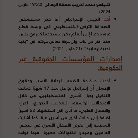
نتنياهو تعمد تخريب صفقة الرهائن.
(19/20 مارس
2024)
أكد
الجيش الإسرائيلي أنه فجر مستشفى
الصداقة التركي-الفلسطيني في وسط قطاع
غزة، مدعيا إلى أنه لم يكن مستخدما كمرفق طبي
منذ أكثر من عام، وأن حركة حماس حولته إلى “بنية
تحتية إرهابية”.
(21 مارس 2024)
إصدارات المؤسسات الحقوقية غير
الحكومية:
أكدت
منظمة الضمير لرعاية الأسير وحقوق
الإنسان أن إسرائيل تواصل منذ 17 شهرًا حملات
التنكيل بحق الأسرى الفلسطينيين، من خلال
الاعتقالات الواسعة، التعذيب، التجويع، العزل،
والإهمال الطبي، ما أدى إلى استشهاد 62 أسيرًا
إضافة إلى حالات أخرى من أسرى غزة. كما أشارت
المنظمة إلى تعرض الأطفال الأسرى في سجني
الدامون ومجدو لانتهاكات خطيرة، فيما تواجه