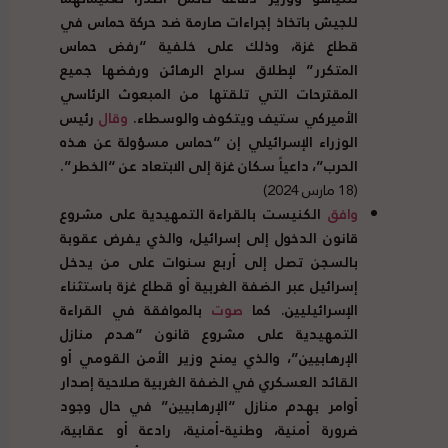
للجيش باتخاذ إجراءات صارمة ضد حركة حماس في
قطاع غزة، وذلك على خلفية “رفض حماس
المتكرر” لإطلاق سراح الرهائن ورفضها جميع
المقترحات التي تلقتها من المبعوث الرئاسي
الأميركي ستيف ويتكوف والوسطاء.
وقال
رئيس
الوزراء الإسرائيلي إن “حماس مسؤولة عن هذه
الحرب”، داعياً سكان غزة إلى الابتعاد عن “الخطر”.
(18 مارس 2024)
وافق
الكنيست بالقراءة التمهيدية على مشروع
قانون الدخول إلى إسرائيل، والذي يفرض عقوبة
بالسجن تصل إلى أربع سنوات على من يدخل
إسرائيل عبر الضفة الغربية أو قطاع غزة باستثناء
الإسرائيليين. كما
صوت
بالموافقة في القراءة
التمهيدية على مشروع قانون “هدم منازل
الإرهابيين”، والذي يمنح وزير الأمن القومي أو
القائد العسكري في الضفة الغربية صلاحية إصدار
أوامر بهدم منازل “الإرهابيين” في حال وجود
ضرورة أمنية، وطنية-أمنية، رادعة أو عقابية،