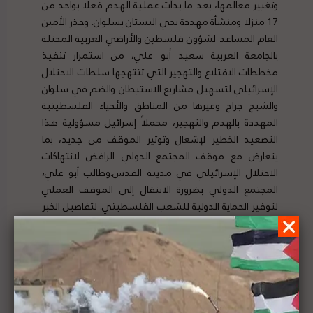
وتغيير معالمها، بعد ما بدأت عملية الهدم فعلا بواحد من
17 منزلا ومنشأة مهددة بحي البستان بسلوان. وحذر الأمين
العام المساعد لشؤون فلسطين والأراضي العربية المحتلة
بالجامعة العربية سعيد أبو علي، من استمرار تنفيذ
مخططات الاقتلاع والتهجير التي تنتهجها سلطات الاحتلال
الإسرائيلي لتسهيل مشاريع الاستيطان والضم في سلوان
والشيخ جراح وغيرها من المناطق والأحياء الفلسطينية
المهددة بالهدم والتهجير، محملاً إسرائيل مسؤولية هذا
التصعيد الخطير لإشعال وتوتير الموقف من جديد، بما
يتعارض مع موقف المجتمع الدولي الرافض لانتهاكات
الاحتلال الإسرائيلي في مدينة القدس.وطالب أبو علي،
المجتمع الدولي بضرورة الانتقال إلى الموقف العملي
لتوفير الحماية الدولية للشعب الفلسطيني. لتفاصيل الخبر
ومصدره الأصلي،
هنا
وزارة الخارجية الفلسطينية تدين هدم منازل في حي