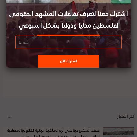
البستان وتعتبره استكمالاً لجرائم حكومات الاحتلال
في ظل الصمت الدولي
اشترك معنا لتعرف تفاعلات المشهد الحقوقي
لفلسطين محليا ودوليا بشكل أسبوعي
30 حزيران/ يونيو: قرار أممي حول فلسطين صدر في
مثل هذا اليوم
آخر الأخبار
إضفاء المشروعية على نزع الملكية: البنية القانونية لمصادرة
الأراضي الفلسطينية وطمس الوجود الفلسطيني