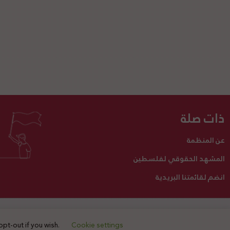
ذات صلة
عن المنظمة
المشهد الحقوقي لفلسطين
انضم لقائمتنا البريدية
تبرع لنا
أنشطتنا
اتصل بنا
opt-out if you wish.
Cookie settings