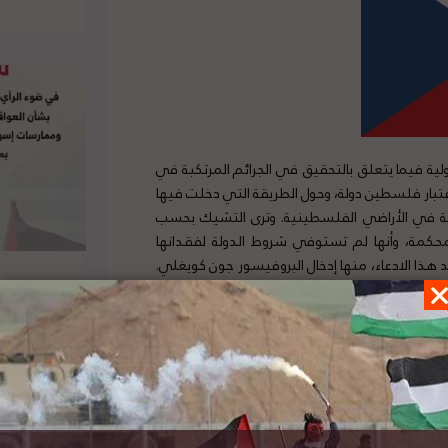
ية فيما يتعلق بالتحقيق في الجرائم المرتكبة في
تبار فلسطين دولة، وحول الطريقة التي دخلت فيها
ية في الأراضي الفلسطينية. وترى التشيك بحسب
كمة، وأنها لم تستوفي شروط الدولة لفقدانها
د هذا الادعاء، منها إدخال البروفيسور جون كويغلي.
سيلم تطلق مدونة حول العنف الإستيطاني
المدعوم من الحكومة الإسرائيلية