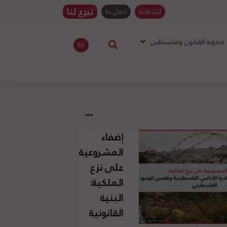
تبرع لنا
أنشطتنا
اتصل بنا
مدونة القانون وفلسطين
En
إضفاء
المشروعية
على نزع
الملكية:
البنية
القانونية