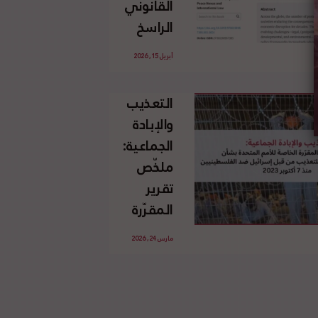
القانوني
الإسرائيلي
الراسخ
غير
للاجئين
القانوني
أبريل 15, 2026
الفلسطينيين
للأرض
وحقهم
الفلسطينية
التعذيب
في العودة
والإبادة
بموجب
الجماعية:
القانون
ملخّص
الدولي
تقرير
المقرّرة
الخاصة
مارس 24, 2026
للأمم
المتحدة
بشأن
الاستخدام