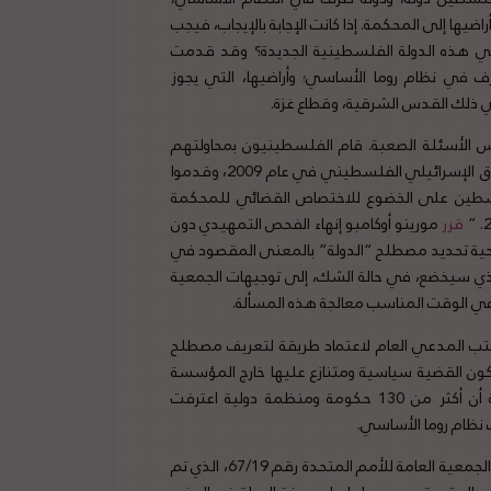
اضيها إلى المحكمة. إذا كانت الإجابة بالإيجاب، فيجب
ضي هذه الدولة الفلسطينية الجديدة؟ وقد قدمت
ف في نظام روما الأساسي؛ وأراضيها، التي يجوز
في ذلك القدس الشرقية، وقطاع غزة.
س الأسئلة الصعبة. قام الفلسطينيون بمحاولتهم
الأولى للتذرع بالاختصاص القضائي للمحكمة الجنائية الدولية في السياق الإسرائيلي الفلسطيني في عام 2009، وقدموا
، وافقت فيه فلسطين على الخضوع للاختصاص القضائي للمحكمة
قرر
مورينو أوكامبو إنهاء الفحص التمهيدي دون
ه، نص على أن تقع صلاحية تحديد مصطلح “الدولة” بالمعنى المقصود في
حدة الذي سيخضع، في حالة الشك، إلى توجيهات الجمعية
 في الوقت المناسب معالجة هذه المسألة.
كتب المدعي العام لاعتماد طريقة لتعريف مصطلح
ية كون القضية سياسية ومتنازع عليها خارج المؤسسة
القانونية للمحكمة الجنائية الدولية. وهذا يعني أنه لم يتأثر بحقيقة أن أكثر من 130 حكومة ومنظمة دولية اعترفت
 نظام روما الأساسي.
وأشار الكاتب أن بنسودا تتبع منهج أوكامبو، فقد لاحظت أنه وفقًا لقرار الجمعية العامة للأمم المتحدة رقم 67/19، الذي تم