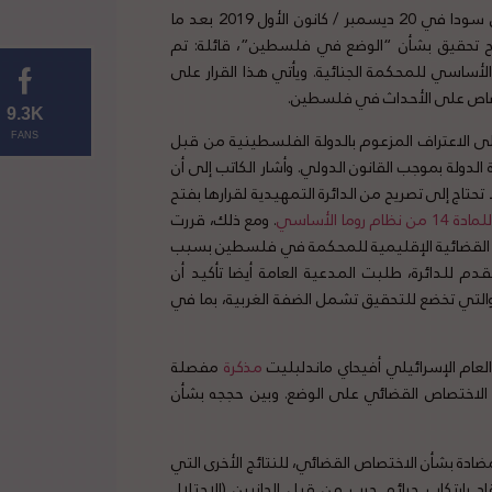
يقول ليبمان أصدرت المدعية العامة للمحكمة الجنائية الدولية فاتو بن سودا في 20 ديسمبر / كانون الأول 2019 بعد ما
تح تحقيق بشأن “الوضع في فلسطين”، قائلة: تم
الأساسي للمحكمة الجنائية. ويأتي هذا القرار على
تصاص على الأحداث في فلسطين.
9.3K
على الاعتراف المزعوم بالدولة الفلسطينية من قبل
FANS
لدولة بموجب القانون الدولي. وأشار الكاتب إلى أن
حتاج إلى تصريح من الدائرة التمهيدية لقرارها بفتح
نظام روما الأساسي
. ومع ذلك، قررت
ة القضائية الإقليمية للمحكمة في فلسطين بسبب
مقدم للدائرة، طلبت المدعية العامة أيضا تأكيد أن
التي تخضع للتحقيق تشمل الضفة الغربية، بما في
لعام الإسرائيلي أفيحاي ماندلبليت
مذكرة
مفصلة
ر الاختصاص القضائي على الوضع. وبين حججه بشأن
ادة بشأن الاختصاص القضائي، للنتائج الأخرى التي
د بارتكاب جرائم حرب من قبل الجانبين (الاحتلال