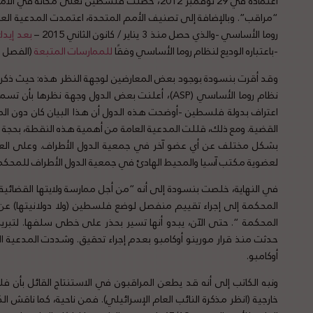
اعتماده في 29 نوفمبر 2012، حصلت فلسطين تعلى م
“مراقب”. وبالإضافة إلى تصنيف الأمم المتحدة، اعتمدت المدعية ا
روما الأساسي -والذي حصل منذ 3 يناير / كانون الثاني 2015 –
بعد إيدا
-باعتباره الوديع لنظام روما الأساسي وفقًا
للممارسات المتبعة
(الفصل ا
وقد أقرت بنسودة بوجود بعض المعارضين لوجهة النظر هذه: حيث ذكرت
نظام روما الأساسي (ASP)، أعلنت بعض الدول وجهة ن
اعتراف بدولة فلسطين -أوضحت هذه الدول أن هذا البيان كان دون ال
القضية. ومع ذلك، قللت المدعية العامة من أهمية هذه النقطة، بحجة أن
بشكل مختلف عن أي عضو آخر في جمعية الدول الأطراف. وعلى الع
لعضوية مكتب آسيا والمحيط الهادئ في جمعية الدول الأطراف للمحكمة 
المحكمة إلى إجراء تقييم منفصل لوضع فلسطين (ولا دولانيتها) ع
المحكمة “. حتى الآن، يبدو أنها تسير بحذر على خطى سلفها. لتبري
حدثت منذ قرار مورينو أوكامبو بعدم إجراء تحقيق. وشددت المدعية ا
أوكامبو.
ونبه الكاتب إلى أنه قد يطعن المراقبون في الاستنتاج القائل بأن 
خارجية (انظر مذكرة النائب العام الإسرائيلي). فمن ناحية، كما ناقش 