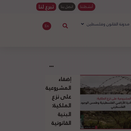
تبرع لنا
أنشطتنا
اتصل بنا
مدونة القانون وفلسطين
En
إضفاء
المشروعية
على نزع
الملكية:
البنية
القانونية