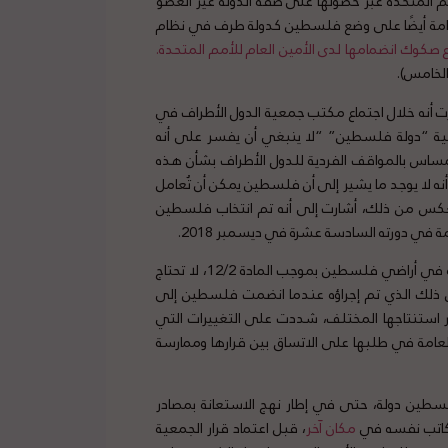
كانة في الأمم المتحدة عبر حصولها على صفة الدولة غير العضو
لعامة أيضًا على وضع فلسطين كدولة طرف في نظام
ع صكوك انضمامها لدى الأمين العام للأمم المتحدة.
لخامس).
 أنه خلال اجتماع مكتب جمعية الدول الأطراف في
ظرها بأن تسمية “دولة فلسطين” “لا ينبغي أن يفسر على أنه
مساس بالمواقف الفردية للدول الأطراف بشأن هذه
ه لا يوجد ما يشير إلى أن فلسطين يمكن أن تُعامل
كس من ذلك، أشارت إلى أنه تم انتخاب فلسطين
في دورته السادسة عشرة في ديسمبر 2018.
في النهاية، خلصت بنسودة إلى أنه “من أجل ممارسة ولايتها القضائية في أراضي فلسطين بموجب المادة 12/2، لا تحتاج
ن ذلك الذي تم إجراؤه عندما انضمت فلسطين إلى
ر استنتاجها المختلف، شددت على التغييرات التي
لعامة في طلبها على الاتساق بين قرارها وممارسة
فلسطين دولة، حتى في إطار نهج الاستعانة بمصادر
الكاتب نفسه في
مكان آخر
، قبل اعتماد قرار الجمعية