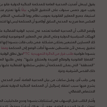
يقرب مرور خمس سنوات على التحقيق الأولي،
بيانًا
بأنها تعتزم ف
استيفاء جميع المعايير القانونية بموجب نظام روما الأساسي، النظام 
العكس مما صرح به المدعي السابق أوكامبو أن المحكمة ليس لها اخ
وأوضح الكاتب أن المدعية العامة تعتمد في تحديد الولاية القضائية 
الهيئات السياسية الدولية وعلى النظر في المعايير الموضوعية لإقامة ا
كلا المسارين المتبعين يمثلان مشكلة. فمن جانب قالت بنسودا إنها لا ت
تحقيق رسمي لأن فلسطين نفسها أحالت الوضع إلى المحكمة
وفقا للمادة 14 من 
بنسودا طواعية
طلب قرار من الدائرة التمهيدية PTC
حول نطاق الولاي
“القضايا القانونية والوقائع الفريدة والمتنازع عليها”. وفي طلبها ال
“المنطقة” التي يمكن للمحكمة أن تمارس سلطتها القضائية عليها و
ذلك القدس الشرقية، وغزة.
ومن جانب آخر، وقبل ساعات من بيان المدعية العامة، أصدر المدعي ا
يشرح فيها سبب اعتقاد إسرائيل أن المحكمة الجنائية الدولية تفتق
الاختصاص القضائي.
وأشار الكاتب قبل الإسهاب في استنتاجات بنسودا وحجج ماندلبليت المض
توصلت إليها المدعية العامة، وهي أن هناك أساسًا معقولًا للاعتقا