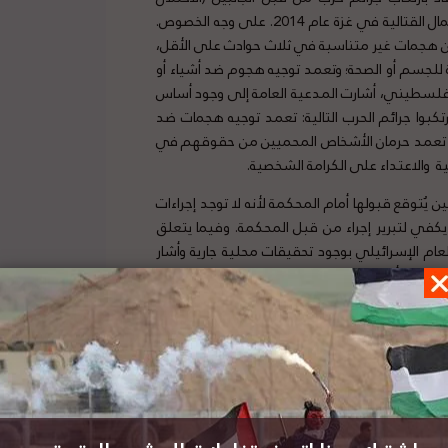
الاسرائيلي، أعضاء حماس والجماعات الفلسطينية المسلحة) خلال الأعمال القتالية في غزة عام 2014. على وجه الخصوص.
شن هجمات غير متناسبة في ثلاث حوادث على الأقل،
للجسم أو الصحة؛ وتعمد توجيه هجوم ضد أشياء أو
لفلسطيني، أشارت المدعية العامة إلى وجود أساس
كبوا جرائم الحرب التالية: تعمد توجيه هجمات ضد
ية؛ تعمد حرمان الأشخاص المحميين من حقوقهم في
ية والاعتداء على الكرامة الشخصية.
 يُتوقع قبولها أمام المحكمة لأنه لا توجد إجراءات
يكفي لتبرير إجراء من قبل المحكمة. وفيما يتعلق
العام الإسرائيلي بوجود تحقيقات محلية جارية وأشار
مكن قبولها أمام المحكمة ستتم في وقت لاحق من
بالإضافة إلى الأعمال التي وقعت في سياق الأعمال القتالية في غزة عام 2014، وجد المدعي العام أساسًا معقولاً للاعتقاد
نقل المدنيين الإسرائيليين إلى الضفة الغربية منذ
 المدعية أنها ستحقق فيما إذا كانت الأعمال التي تبذلها
20، لتفريق المظاهرات على طول السياج الحدودي مع غزة تشكل استخدامًا غير
متحدة لنتائج التحقيق بشأن هذه المسألة الأخيرة،