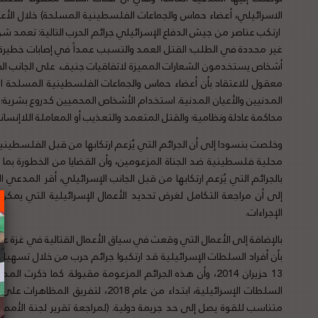
ارتكب عناصر من جيش الدفاع الإسرائيلي جرائم الحرب التالية: تعمد 
غير محددة في الطلب؛ القتل العمد والتسبب عمداً في إصابات خطيرة 
أشخاص يستخدمون الشعارات المميزة لاتفاقيات جنيف. على الجانب ا
معقول للاعتقاد بأن أعضاء حماس والجماعات الفلسطينية المسلحة ارت
المدنيين والأعيان المدنية. استخدام الأشخاص المحميين كدروع بشر
محاكمة عادلة ونظامية؛ والقتل المتعمد والتعذيب أو المعاملة اللاإنسان
وخلصت بنسودا إلى أن الجرائم التي يُزعم ارتكابها من قبل الفلسطينيين
محلية فلسطينية ضد الجناة المزعومين، وأن القضايا من الخطورة بما 
بالجرائم التي يُزعم ارتكابها من قبل الجانب الإسرائيلي، أقر المدعي 
إلى أن مراجعة التكامل لغرض تحديد الأعمال الإسرائيلية التي ي
الإجراءات.
بأن أفراد السلطات الإسرائيلية قد ارتكبوا جرائم حرب من خلال تسهيل 
13 حزيران 2014، وأن هذه الجرائم المزعومة مقبولة. كما ذكرت
السلطات الإسرائيلية، ابتداء من عام 18
متناسب للقوة يصل إلى حد جريمة دولية. (لمراجعة تقرير لجنة الأمم ال