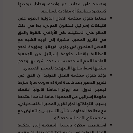
وتعتمد على معايير غير واضحة، وتخاطر برفضها
كمتحيزة سياسيًا أو معادية للسامية
.
تسلط فتوى محكمة العدل الدولية الضوء على
انتهاكات إسرائيل للقانون الدولي، بما في ذلك
الحظر على الاستيلاء على الأراضي بالقوة والحق
في تقرير المصير، مشيرة إلى أوجه الشبه مع
الفصل العنصري في جنوب إفريقيا، ومؤيدة الحجج
المطالبة بإقصاء حكومة إسرائيل من الجمعية
العامة للأمم المتحدة بسبب عدم شرعيتها وعدم
تمثيلها وممارساتها المنهجية للتمييز العنصري
.
تؤكد فتوى محكمة العدل الدولية أن الحق في
تقرير المصير يعد قاعدة آمرة
(jus cogens)
ملزمة
لجميع الدول، مما يوفر أساسًا قانونيًا لإقصاء
حكومة إسرائيل من الجمعية العامة للأمم المتحدة
بسبب انتهاكاتها لحق تقرير المصير الفلسطيني،
مع معالجة المخاوف بشأن التسييس والتعارض مع
مواد ميثاق الأمم المتحدة
5
و
استعرضت مذكرة ناميبيا المقدمة إلى محكمة
العدل الدولية في يوليو
2023
تجربتها الخاصة مع