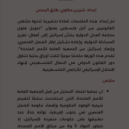
إعداد: شيرين مكاوي، طارق الرمحي
تم إعداد هذه الملخصات
كمادة
تحضيرية
لندوة
ملتقى
القانونيين
من
أجل
فلسطين
بعنوان
“
تحويل
فتوى
محكمة
العدل
الدولية
بشأن
إسرائيل
إلى
أفعال
:
تعزيز
المساءلة
الدولية،
وإعادة
تشكيل
إطار
الفصل
العنصري،
وإبعاد
إسرائيل
من
الجمعية
العامة
للأمم
المتحدة
“.
تقدم هذه الورقة ملخصًا موجزًا ​​لثلاث أوراق بحثية تتناول
دور القانون الدولي في النضال الفلسطيني لإنهاء
الاحتلال الإسرائيلي للأراضي الفلسطينية.
ملخص:
ان عملية اعتماد التمثيل من قبل الجمعية العامة
للأمم المتحدة، التي استخدمت سابقًا لتقييم
شرعية الوفود الحكومية وإقصاء حكومة الفصل
العنصري في جنوب إفريقيا، تواجه جدلًا عند
تطبيقها على حكومات منفردة كإسرائيل، إذ
تتجاوز المواد
5
و
6
من ميثاق الأمم المتحدة،