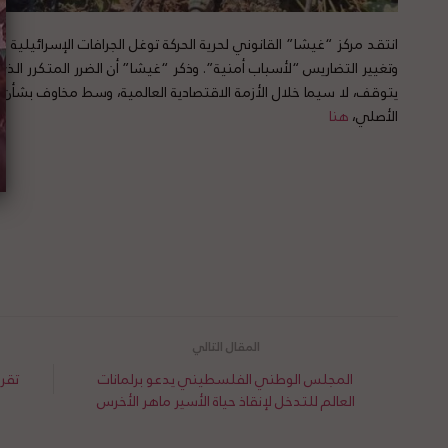
انتقد مركز “غيشا” القانوني لحرية الحركة توغل الجرافات الإسرائيلية
وتغيير التضاريس “لأسباب أمنية”. وذكر “غيشا” أن الضرر المتكرر الذ
يتوقف، لا سيما خلال الأزمة الاقتصادية العالمية، وسط مخاوف بشأن 
الأصلي،
هنا
المجلس الوطني الفلسطيني يدعو برلمانات
العالم للتدخل لإنقاذ حياة الأسير ماهر الأخرس