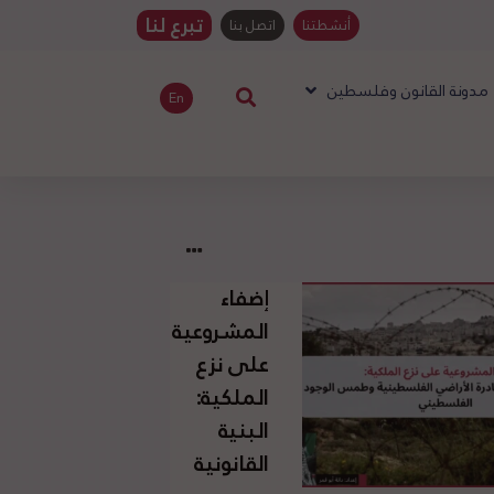
تبرع لنا
أنشطتنا
اتصل بنا
مدونة القانون وفلسطين
En
إضفاء
المشروعية
على نزع
الملكية:
البنية
القانونية