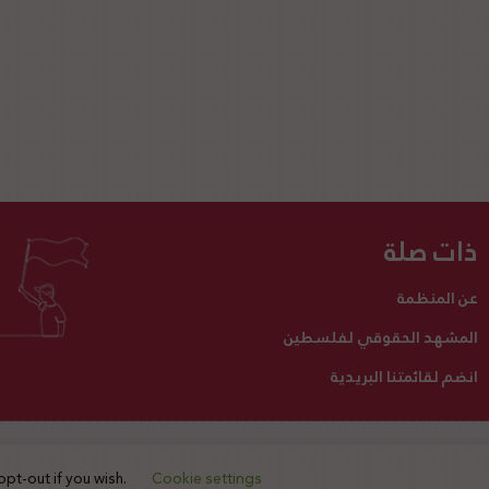
ذات صلة
عن المنظمة
المشهد الحقوقي لفلسطين
انضم لقائمتنا البريدية
تبرع لنا
أنشطتنا
اتصل بنا
opt-out if you wish.
Cookie settings