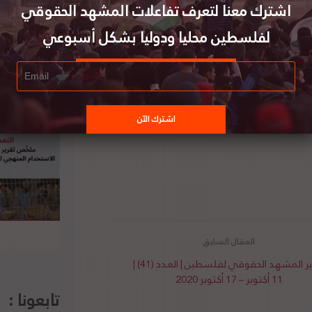
اشترك معنا لتعرف تفاعلات المشهد الحقوقي
 في قطاع غزة من أجل تجريف النباتات وتسوية الطرق
لفلسطين محليا ودوليا بشكل أسبوعي
ي تلحقه إسرائيل بمعيشة المزارعين “خطير ويجب أن
الأمن الغذائي لسكان غزة”. لتفاصيل الخبر ومصدره
تقرير المشهد الحقوقي لفلسطين | العدد (41) |
11 أكتوبر – 17 أكتوبر 2020
تابعونا :