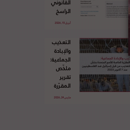
القانوني
الإسرائيلي
الراسخ
غير
للاجئين
القانوني
أبريل 15, 2026
الفلسطينيين
للأرض
وحقهم
الفلسطينية
التعذيب
في العودة
والإبادة
بموجب
الجماعية:
القانون
ملخّص
الدولي
تقرير
المقرّرة
الخاصة
مارس 24, 2026
للأمم
المتحدة
بشأن
الاستخدام