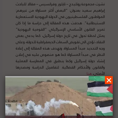
نشرت مجموعة روتليدج – تايلور وفرانسيس – مقالا للباحث
إبراهيم سعيد بعنوان: “البعض أكثر مساواة من غيرهم:
المواطنون الفلسطينيون في الدولة اليهودية الاستعمارية
الاستيطانية”. هدفت هذه المقالة إلى دراسة ما إذا كان
تمرير القانون الأساسي الإسرائيلي “القومية اليهودية”
يمثل لحظة تحول في تاريخ دولة إسرائيل، كما يدعي بعض
النقاد، تؤدي الى تقويض السمات الديمقراطية للدولة، وعلى
وجه التحديد مبدأ المساواة. وتهدف هذه المقالة إلى إعادة
النظر في مبدأ المساواة كما هو منصوص عليه في إعلان
إنشاء دولة إسرائيل وكما ينطبق في الممارسة العملية
والقانون والأحكام القضائية. لتفاصيل الدراسة ومصدرها
الأصلي،
هنا
وزراء الإتحاد الأوروبي يطلبون شرحا حول العواقب
القانونية لخطة الضم الإسرائيلية