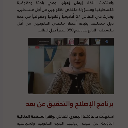
وافتتحت اللقاء
إيمان زعيتر،
وهي باحثة وحقوقية
فلسطينية ومسؤولة ملتقى القانونيين من أجل فلسطين،
وشارك في النقاش 27 أكاديمياً وقانونياً وحقوقياً من عدة
دول مختلفة. وتابعه أعضاء ملتقى القانونيين من أجل
فلسطين البالغ عددهم 850 عضواً حول العالم.
برنامج الإصلاح
والتحقيق عن بعد
استهلّت
د. عائشة البصري
النقاش ب
واقع
المحكمة
الجنائية
الدولية
من حيث ازدواجية البنية القانونية والسياسية