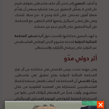
و أشارت
البصري
إلى مدى تأثر ملف فلسطين بموقف كريم
خان الذي لا يفضّل التحقيق عن بعد باعتباره يسعى أن يقدّم
قضايا أقوى تشتمل على أدلة وحجج لا تدع مجالا للشك.
وفي ظل إعلان اسرائيل رفضها التام للتعاون مع المحكمة،
فإن آلية التحقيق على الأرض تبدو غير ممكنة.
و انهت البصري مداخلتها بالحديث حول آلية
تسخير
المحكمة
الجنائية
الدولية
لخدمة مشروع التحرر الوطني الفلسطيني
عبر التركيز على جريمتي الأبارتايد والاستيطان.
أثر
دولي
مدّو
ومن جهته، تحدث بيرس كلانسي في مداخلته عن أثر قرار
المحكمة الجنائية الدولية بفتح تحقيق في فلسطين.
ونوّه
كلانسي
أن المحكمة قد أعطت بالفعل مساحة للضحايا
الفلسطينيين للمشاركة في العملية القانونية من خلال
محاميهم، وأولت قدرًا من الاهتمام لأولئك الذين عانوا من
الاستخدام المفرط للقوة في الهجوم العسكري الإسرائيلي
على قطاع غزة عام 2014 وللمتظاهرين المدنيين الذين