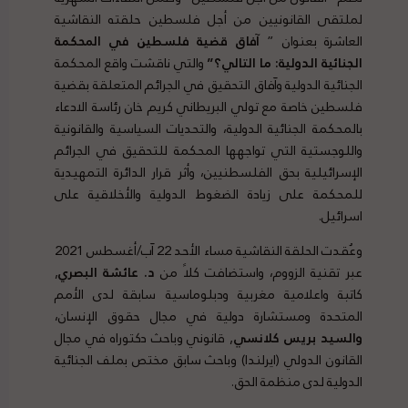
لملتقى القانونيين من أجل فلسطين حلقته النقاشية
العاشرة بعنوان ”
آفاق
قضية
فلسطين
في
المحكمة
الجنائية
الدولية
:
ما
التالي؟”
والتي ناقشت واقع المحكمة
الجنائية الدولية وآفاق التحقيق في الجرائم المتعلقة بقضية
فلسطين خاصة مع تولي البريطاني كريم خان رئاسة الادعاء
بالمحكمة الجنائية الدولية، والتحديات السياسية والقانونية
واللوجستية التي تواجهها المحكمة للتحقيق في الجرائم
الإسرائيلية بحق الفلسطنيين، وأثر قرار الدائرة التمهيدية
للمحكمة على زيادة الضغوط الدولية والأخلاقية على
اسرائيل.
وعُقدت الحلقة النقاشية مساء الأحد 22 آب/أغسطس 2021
عبر تقنية الزووم، واستضافت كلاً من
د. عائشة البصري
,
كاتبة واعلامية مغربية ودبلوماسية سابقة لدى الأمم
المتحدة ومستشارة دولية في مجال حقوق الإنسان،
والسيد بريس كلانسي
, قانوني وباحث دكتوراه في مجال
القانون الدولي (ايرلندا) وباحث سابق مختص بملف الجنائية
الدولية لدى منظمة الحق.