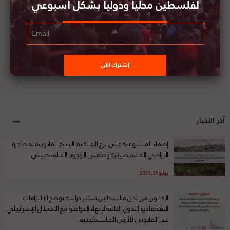
لفلسطين محليا ودوليا بشكل أسبوعي
آخر الأخبار
إضفاء المشروعية على نزع الملكية: البنية القانونية لمصادرة
الأراضي الفلسطينية وطمس الوجود الفلسطيني
يوليو 29, 2026
القانون من أجل فلسطين تنشر دراسة توضح الالتزامات
الاقتصادية للدول الثالثة لإنهاء التواطؤ مع الاحتلال الإسرائيلي
غير القانوني للأرض الفلسطينية