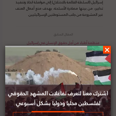
إسرائيل (السلطة القائمة بالاحتلال) إلى مواصلة اتخاذ وتنفيذ
تدابير، من بينها مصادرة الأسلحة، بهدف منع أعمال العنف
غير المشروعة من جانب المستوطنين الإسرائيليين.
منظمة أطباء من أجل حقوق الإنسان في إسرائيل
تصدر بياناً صحفياً بعنوان: "يجب وضع حد للتمييز ضد
الفلسطينيين في مسألة اللقاحات"
الخارجية الفلسطينية تدين إقامة حديقة توراتية
للمستوطنين على أسطح الأسواق التاريخية بالقدس
اشترك معنا لتعرف تفاعلات المشهد الحقوقي
لفلسطين محليا ودوليا بشكل أسبوعي