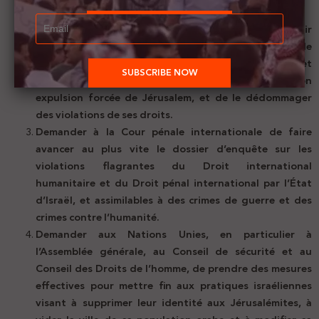
internationalement condamné.
Nous demandons au gouvernement français d’agir
concrètement et rapidement pour la mise en liberté de
son ressortissant Salah Hamouri, de dénoncer et
d’empêcher la révocation de sa résidence et son
expulsion forcée de Jérusalem, et de le dédommager
des violations de ses droits.
Demander à la Cour pénale internationale de faire
avancer au plus vite le dossier d’enquête sur les
violations flagrantes du Droit international
humanitaire et du Droit pénal international par l’État
d’Israël, et assimilables à des crimes de guerre et des
crimes contre l’humanité.
Demander aux Nations Unies, en particulier à
l’Assemblée générale, au Conseil de sécurité et au
Conseil des Droits de l’homme, de prendre des mesures
effectives pour mettre fin aux pratiques israéliennes
visant à supprimer leur identité aux Jérusalémites, à