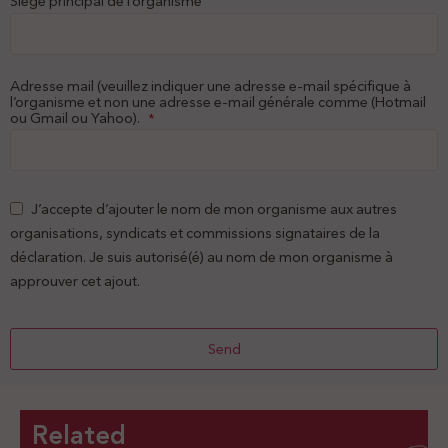
Siège principal de l’organisme
Adresse mail (veuillez indiquer une adresse e-mail spécifique à
l’organisme et non une adresse e-mail générale comme (Hotmail
ou Gmail ou Yahoo).
*
J’accepte d’ajouter le nom de mon organisme aux autres
organisations, syndicats et commissions signataires de la
déclaration. Je suis autorisé(é) au nom de mon organisme à
approuver cet ajout.
Send
This
field
should
Related
be left