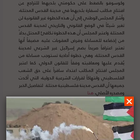
وكوسوفو بالضغط على حكومتي بلديهما للتراجع عن
افتتاح مكاتب لسفارة بلديهما في مدينة القدس المحتلة،
وأشار المجلس الوطني إلى أن هذه الخطوة غير القانونية لن
تغير شيئاً في الوضع القانوني والتاريخي لمدينة القدس
المحتلة. واعتبر المجلس أن هذه الخطوة تكافئ المحتل بدلاً
من إخضاعه للمساءلة وفرض العقوبات عليه. مضيفاً أنها
تعتبر اعترافاً صريحاً بضم إسرائيل غير الشرعي لمدينة
القدس المحتلة، وهي خطوة أحادية تستوجب مساءلة من
يُقدم عليها ومعاقبته وفقاً للقانون الدولي. كما اعتبر
المجلس افتتاح المكاتب اعتداء سافراً على حق الشعب
الفلسطيني وانتهاكاً لقرارات الشرعية الدولية، التي أكدت
جميعها أن القدس مدينة فلسطينية محتلة. لتفاصيل الخبر
ومصدره الأصلي،
هنا
عضو اللجنة التنفيذية لمنظمة التحرير الفلسطينية
يدعو الدول الاوروبية إلى عدم المشاركة في عرقلة