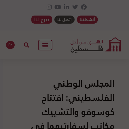
تبرع لنا
أنشطتنا
اتصل بنا
En
المجلس الوطني
الفلسطيني: افتتاح
كوسوفو والتشييك
مكاتب لسفارتيهما في