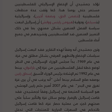
تؤكد جمشيدي أن الإخضاع الإسرائيلي للفلسطينيين
مستمر حتى يومنا هذا. كما وثقت عدة منظمات
فلسطينية (
تتضمن
الحق
،
وبضعة
آخرين
)، وإسرائيلية
(بت
سيلم
)، ودولية (
هيومن
رايتس
وواتش
) أن إسرائيل اتبعت
سياسة الفصل العنصري بشكل ممنهج، بما في ذلك
التمييز العنصري ضد الفلسطينيين وتشريدهم في جميع
أنحاء فلسطين.
وترى جمشيدي أنه وفقاً لهذه التقارير فقد اتبعت إسرائيل
سياسات الإخضاع والتطهير العرقي بشكل مطلق في غزة.
في عام 1969، بدأ مجلس الوزراء الإسرائيلي في النظر
لوضع خطة لنقل الفلسطينيين من غزة إلى
باراغواي
، بينما
في عام 1992 تم الإشادة برئيس الوزراء الأسبق
إسحاق
رابين
بوصفه صانع السلام بينما أعلن “أنه يرغب في أن يرى غزة
تغرق في البحر”. في عام 2007 أصبح حلم رابين الوحشي
هو السياسة المتبعة في إسرائيل وفقاً لجمشيدي. فقد
قامت إسرائيل بالإضرار بوضع سكان غزة والتأثير سلباً على
صحتهم كجزء من عملية حصار غزة، كما قامت إسرائيل
بالتحكم في السعرات الحرارية للمنتجات التي تدخل