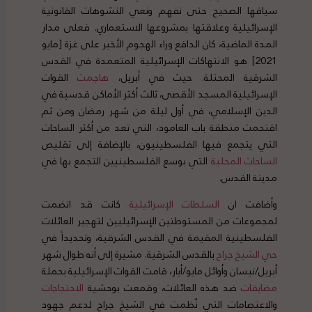
سياقها الصحيح حتى نفهم ونعي التشوهات القانونية
الإسرائيلية وعلاقتها بمشروعها الاستعماري. فعلى مدار
المدة الماضية، كان الدافع وراء الهجوم الأخير على غزة [مايو
2021] هو الانتهاكات الإسرائيلية المتعمدة في القدس
الشرقية المحتلة. حيث في أبريل،
هاجمت
القوات
الإسرائيلية المسجد الأقصى، ثالث أكثر الأماكن قدسية في
الدين الإسلامي، في أول ليلة من شهر رمضان ومن ثم
اقتحمت منطقة باب العامود، التي تعد من أكثر الساحات
التي يتجمع فيها الفلسطينيون، بالإضافة إلى تقليص
الساحات
المحلية
التي بوسع الفلسطينيين التجمع بها في
مدينة القدس.
وأضافت ان
السلطات
الإسرائيلية
كانت قد انضمت
لمجموعات من المستوطنين الإسرائيليين لتهجير العائلات
الفلسطينية المقيمة في القدس الشرقية، وتحديداً في
حي
الشيخ
جراح
بالقدس الشرقية. مشيرة إلى أنه طوال شهر
أبريل/نيسان وأوائل مايو/أيار، قامت القوات الإسرائيلية بحملة
مضايقات
ضد هذه العائلات، وقمعت بوحشية
الاحتجاجات
والاعتصامات التي نُظمت في الشيخ جراح لدعم جهود