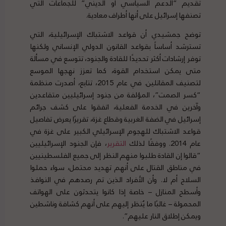
تقديم “الدعم السياسي أو الديني” للجماعات التي
تصنفها إسرائيل على أنها أطراف معادية.
توضح جمشيدي أن قواعد الاشتباك الإسرائيلية، التي
تسترشد أساساً بقواعد القانون الدولي الإنساني ولكنها
توفر إرشادات أكثر تحديدًا للقادة والجنود، تتوسع في مسألة
متى يمكن استخدام القوة، كما تعزز نهجها الموسع
لتصنيف المقاتلين. في عام 2015، تتابع، أصدرت منظمة
“كسر الصمت”، المؤلفة من جنود إسرائيليين متقاعدين
وآخرين في الخدمة الفعلية، اتفقوا على كشف جرائم
إسرائيل في الضفة الغربية وقطاع غزة، تقريرًا يعرض تفاصيل
قواعد الاشتباك للهجوم الإسرائيلي الكبير على غزة في
عام 2014. ووفقًا لذلك
التقرير
، فإن الجنود الإسرائيليين
“قالوا إن القادة طلبوا منهم النظر إلى جميع الفلسطينيين
في مناطق القتال على أنهم تهديد محتمل، سواء حملوا
السلاح أم لا. وأن الأفراد الذين تم رصدهم في النوافذ
وأسطح المنازل – خاصة إذا كانوا يتحدثون على الهواتف
المحمولة – غالبًا ما يُنظر إليهم على أنهم كشافة وناشطين
ويمكن إطلاق النار عليهم”.