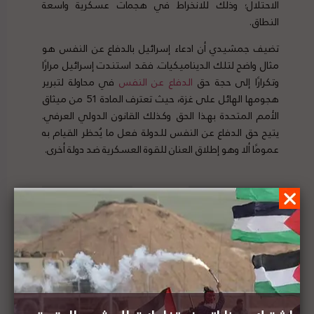
الاحتلال؛ وذلك للانخراط في هجمات عسكرية واسعة
النطاق.
تضيف جمشيدي أن ادعاء إسرائيل بالدفاع عن النفس هو
مثال واضح لتلك الديناميكيات. فقد استندت إسرائيل مرارًا
وتكرارًا إلى حجة حق
الدفاع
عن
النفس
في محاولة لتبرير
هجومها الهائل على غزة، حيث تعترف المادة 51 من ميثاق
الأمم المتحدة بهذا الحق وكذلك القانون الدولي العرفي.
يتيح حق الدفاع عن النفس للدولة فعل ما يُحظر القيام به
عمومًا ألا وهو إطلاق العنان للقوة العسكرية ضد دولة أخرى.
تؤكد جمشيدي أن هناك عدة مشاكل متعلقة
بحجة إسرائيل في حق الدفاع عن النفس فيما
يتعلق بعلاقتها بغزة.