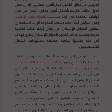
الغربيين من نطاق القانون خلال القرن العشرين، إلا أن بعض
الدول لازالت تمارسه بأشكال أخرى، وعلى الأخص من قبل
الولايات المتحدة في إطار سياسات
القضاء
على
الإرهاب
.
وفي إسرائيل أيضًا، فقد وسعت الحكومة الإرث الاستعماري
للقانون الدولي الإنساني من خلال إنشاء فئات قانونية
جديدة وتفسير عناصر القانون الدولي الإنساني بطرق تهدف
إلى منح نفسها سلطة مطلقة لاستهداف السكان
الفلسطينيين.
تشير جمشيدي إلى أن هذه الأفعال تعد موضوع الكتاب
الجديد للكاتب كريغ جونز،
محامو الحروب
:
الولايات
المتحدة
وإسرائيل
والحرب
القضائية
(2021)، والذي يوضح بشكل جزئي
إلى أي مدى استغلت إسرائيل ومحاموها العسكريون
القانون الدولي الإنساني و أعادوا كتابته كي يتناسب مع
الأهداف الاستعمارية لإسرائيل. كان أول ابتكار رئيسي
لإسرائيل وفقاً للكتاب هو خلق نوع جديد تمامًا من “النزاع
المسلح”. فبموجب القانون الدولي الإنساني، يتم تصنيف
النزاعات المسلحة إما إلى دولية أو غير دولية. إلا أنه، كما يوضح
جونز، ابتكر المحامون العسكريون الإسرائيليون فئة جديدة