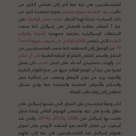
للفلسطينيين في غزة مما أدى إلى تفشي الكثير من
حالات
سوء
التغذية
بصورة
مزمنة
، بصورة متعمدة كجزء من
تلك السياسة. نتيجةً لهذا الحصار،
ارتفع
معدل
الوفيات
في
غزة 7 أضعاف مقارنةً بالمعدل في إسرائيل. كما منعت
السلطات الإسرائيلية بطريقة ممهنجة
الأدوية
واللوازم
الطبية
التي تتضمن
اللقاح
الواقي
من
فيروس
كورونا
Covid
19
من الوصول إلى المنطقة، كما منعت الفلسطينيين من
التنقل والسفر لتلقي اللقاح أو الرعاية الطبية
في
أي
مكان
آخر
. وأوردت جمشيدي أنه جاء على لسان
طبيب
كان يعمل
لفترةٍ في غزة أن الوضع القائم فيها من منع اللوازم الطبية
والأدوية يزيد من تردي الأوضاع ويصعب من إمكانية حصر
والتحكم بالأمراض المعدية والمميتة مما يؤدي بشكل
قطعي إلى زيادة حالات الوفاة.
لكن وفقاً لجمشيدي فإن المجازر التي تشنها إسرائيل على
نطاق واسع في غزة، وتتضمن الهجوم الحالي وعدة مجازر
قامت بها إسرائيل في
2008
،
و
2012
،
و
2014
، والتي قد
أسفرت عن مقتل الآلاف هو الشاهد الأوضح على تحويل
هجوم إسرائيل ضد الفلسطينيين في غزة إلى تطهير