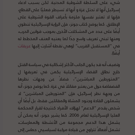
شيء على السلطة الشرطية المدنية. لكن بسبب ادعاء
إسرائيل أنها لا تحتل غزة و أنها لا تسيطر فعليًا على القطاع،
فإنها لا تعتبر نفسها ملزمة بأعراف القوة الشرطية على
الإطلاق. كما يوضح كتاب جونز، فإن الرؤية الإسرائيلية تنطوي
أيضًا على عدد من المشكلات الأخرى بموجب قوانين الحرب،
ومنها تبني تعريف واسع جدًا لما يعنيه العنف المخطط له
في “المستقبل القريب” (وهي نقطة أشارت إليها
عريقات
أيضًا).
وتضيف أنه قد يكون الجانب الأكثر إشكالية في سياسة القتل
خارج نطاق القضاء الإسرائيلية يكمن في تعريفها ل
“المتورطين المباشرين”، فضلاً عن وجهات نظرها
الفضفاضة حول من يعتبر مقاتلاً في غزة. كما يوضح جونز، أنه
من وجهة نظر إسرائيل، فإن “المتورطين المباشرين” لا
يشملون القادة وجنود المشاة والمقاتلين فقط، بل أيضًا أي
شخص يقدم “الدعم” لهؤلاء الأفراد كنتيجة لقرار المحكمة
العليا الإسرائيلية لعام 2006. كما يشير جونز، أنه يمكن أن
يشمل هذا الدعم مجموعة من الأنشطة والممارسات،
تشمل أفعالاً تتراوح من قيادة مركبة لسياسيي حماس إلى