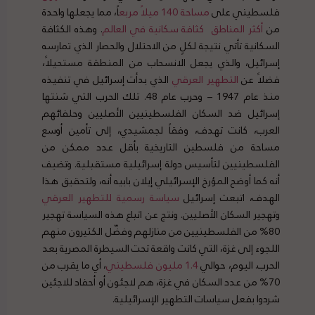
فلسطيني على
مساحة
140
ميلا
ً
مربع
اً، مما يجعلها واحدة
من
أكثر
المناطق
كثافة
سكانية
في
العالم
. وهذه الكثافة
السكانية تأتي نتيجة لكلٍ من الاحتلال والحصار الذي تمارسه
إسرائيل، والذي يجعل الانسحاب من المنطقة مستحيلاً،
فضلاً عن
التطهير
العرقي
الذي بدأت إسرائيل في تنفيذه
منذ عام 1947 – وحرب عام 48. تلك الحرب التي شنتها
إسرائيل ضد السكان الفلسطينيين الأصليين وحلفائهم
العرب، كانت تهدف، وفقاً لجمشيدي، إلى تأمين أوسع
مساحة من فلسطين التاريخية بأقل عدد ممكن من
الفلسطينيين لتأسيس دولة إسرائيلية مستقبلية. وتضيف
أنه كما أوضح المؤرخ الإسرائيلي إيلان بابيه أنه، ولتحقيق هذا
الهدف، اتبعت إسرائيل
سياسة
رسمية
للتطهير
العرقي
وتهجير السكان الأصليين. ونتج عن اتباع هذه السياسة تهجير
80% من الفلسطينيين من منازلهم وفضّل الكثيرون منهم
اللجوء إلى غزة، التي كانت واقعة تحت السيطرة المصرية بعد
الحرب. اليوم، حوالي
1.4
مليون
فلسطيني
، أي ما يقرب من
70% من عدد السكان في غزة، هم لاجئون أو أحفاد للاجئين
شردوا بفعل سياسات التطهير الإسرائيلية.