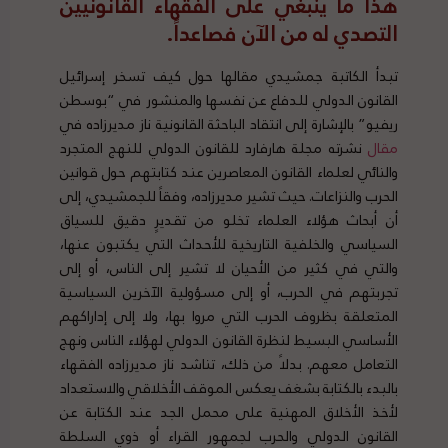
هذا ما ينبغي على الفقهاء القانونيين
التصدي له من الآن فصاعداً.
تبدأ الكاتبة جمشيدي مقالها حول كيف تسخر إسرائيل
القانون الدولي للدفاع عن نفسها والمنشور في “بوسطن
ريفيو” بالإشارة إلى انتقاد الباحثة القانونية ناز مدیرزاده في
مقال
نشرته مجلة هارفارد للقانون الدولي للنهج المتجرد
والنائي لعلماء القانون المعاصرين عند كتابتهم حول قوانين
الحرب والنزاعات. حيث تشير مديرزاده، وفقاً للجمشيدي، إلى
أن أبحاث هؤلاء العلماء تخلو من تقديرٍ دقيق للسياق
السياسي والخلفية التاريخية للأحداث التي يكتبون عنها،
والتي في كثير من الأحيان لا تشير إلى الناس، أو إلى
تجربتهم في الحرب، أو إلى مسؤولية الآخرين السياسية
المتعلقة بظروف الحرب التي مروا بها، ولا إلى إداراكهم
الأساسي البسيط لنظرة القانون الدولي لهؤلاء الناس ونهج
التعامل معهم. بدلاً من ذلك، تناشد ناز مديرزاده الفقهاء
بالبدء بالكتابة بشغف يعكس الموقف الأخلاقي والاستعداد
لأخذ الأخلاق المهنية على محمل الجد عند الكتابة عن
القانون الدولي والحرب لجمهور القراء أو ذوي السلطة