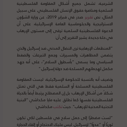
الشرعية، تشمل جميع أشكال المقاومة الفلسطينية
السلمية ومناصرة حقوق الإنسان الفلسطيني. على سبيل
المثال، نص
تقرير
صدر في فبراير 2019، عن وزارة الشؤون
الاستراتيجية والدبلوماسية العامة الإسرائيلية، على أن
الدعوة الفلسطينية السلمية ترقى إلى مستوى الإرهاب
في حلة جديدة. يشير التقرير إلى أن:
“المنظمات الإرهابية ترى النضال المدني ضد إسرائيل والذي
يتضمن المظاهرات والمسيرات وجمع التبرعات والضغط
السياسي وما يسمى “بأسطول السلام”، على أنه جهد
مكمل لهجماتهم المسلحة ضد دولة إسرائيل.”
وتضيف أنه بالنسبة للحكومة الإسرائيلية، ليست المقاومة
الفلسطينية المسلحة أو السلمية فقط هي التي تمثل
شكلاً من أشكال الإرهاب؛ بل إن المصطلح يرتبط أيضاً بالحياة
الفلسطينية نفسها كما تطلق عليه مايا مكداشي “البنية
التحتية المدنية للإرهاب”. حيث
تكتب
مكداشي:
“لست مضطرًا إلى حمل سلاح في فلسطين لكي تكون
ثوريًا أو “عدوًا” لإسرائيل. ليس عليك الاحتجاج أو إلقاء الحجارة