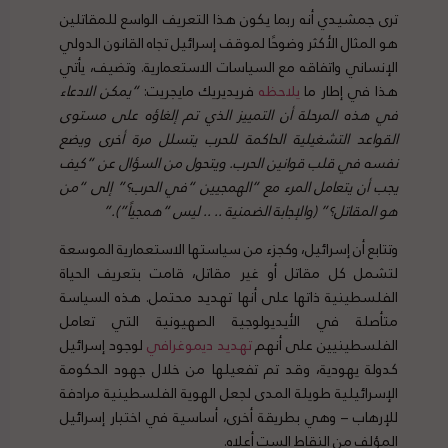
ترى جمشيدي أنه ربما يكون هذا التعريف الواسع للمقاتلين
هو المثال الأكثر وضوحًا لموقف إسرائيل تجاه القانون الدولي
الإنساني واتفاقه مع السياسات الاستعمارية. وتضيف، يأتي
هذا في إطار ما
يلاحظه
فريديريك مايجريت:
“يمكن الادعاء
في هذه المرحلة أن التمييز الذي تم إلغاؤه على مستوى
القواعد التشغيلية الحاكمة للحرب يتسلل مرة أخرى ويضع
نفسه في قلب قوانين الحرب. ويتحول من السؤال عن “كيف
يجب أن يتعامل المرء مع “الهمجيين “في الحرب؟” إلى “من
هو المقاتل؟” (والإجابة الضمنية .. .. ليس “همجياً”).”
وتتابع أن إسرائيل، وكجزء من سياستها الاستعمارية الموسعة
لتشمل كل مقاتل أو غير مقاتل، قامت بتعريف الحياة
الفلسطينية ذاتها على أنها تهديد محتمل. هذه السياسة
متأصلة في الأيديولوجية الصهيونية التي تعامل
الفلسطينيين على أنهم
تهديد
ديموغرافي
لوجود إسرائيل
كدولة يهودية، وقد تم تفعيلها من خلال جهود الحكومة
الإسرائيلية طويلة المدى لجعل الهوية الفلسطينية مرادفة
للإرهاب – وهي بطريقة أخرى، أساسية في اختبار إسرائيل
المؤلف من النقاط الست أعلاه.