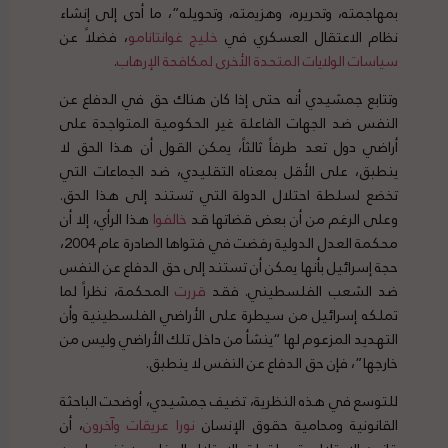
بمهاجمته، وتحريره، وهزيمته، وتحويله”، ما أدى إلى إنشاء
نظام الاعتقال العسكري في
خليج
غوانتانامو
، فضلاً عن
سياسات
الولايات
المتحدة
الأخرى
لمكافحة
الإرهاب
.
وتتابع جمشيدي أنه حتى إذا كان هناك حق في الدفاع عن
النفس ضد الجهات الفاعلة غير الحكومية المتواجدة على
أراضي دول تعد طرفاً ثالثاً، يمكن القول أن هذا الحق لا
ينطبق، على الأقل بمعناه التقليدي، ضد الجماعات التي
تخضع لسلطة احتلال الدولة التي تستند إلى هذا الحق.
وعلى الرغم من أن بعض قضاتها قد
خالفوا
هذا الرأي، إلا أن
محكمة العدل الدولية رفضت في فتواها الصادرة عام 2004،
حجة إسرائيل بأنها يمكن أن تستند إلى حق الدفاع عن النفس
ضد الشعب الفلسطيني. فقد
قررت
المحكمة، نظراً لما
تملكه إسرائيل من سيطرة على الأراضي الفلسطينية وأن
التهديد المزعوم لها “ينشأ من داخل تلك الأراضي وليس من
خارجها”، فإن حق الدفاع عن النفس لا ينطبق.
للتوسع في هذه النظرية، تضيف جمشيدي، أوضحت الباحثة
القانونية ومحامية حقوق الإنسان
نورا
عريقات
وآخرون
، أن