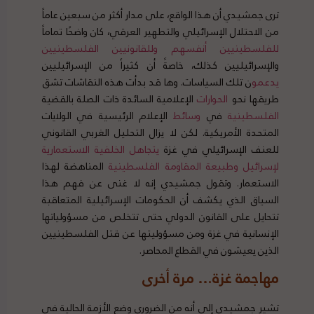
ترى جمشيدي أن هذا الواقع، على مدار أكثر من سبعين عاماً
من الاحتلال الإسرائيلي والتطهير العرقي، كان واضحًا تماماً
للفلسطينيين
أنفسهم
وللقانونيين
الفلسطينيين
والإسرائيليين كذلك، خاصةً أن كثيراً من الإسرائيليين
يدعمو
ن تلك السياسات. وها قد بدأت هذه النقاشات تشق
طريقها نحو
الحوارات
الإعلامية السائدة ذات الصلة بالقضية
الفلسطينية
في
وسائط
الإعلام الرئيسية في الولايات
المتحدة الأمريكية. لكن لا يزال التحليل الغربي القانوني
للعنف الإسرائيلي في غزة
يتجاهل
الخلفية
الاستعمارية
لإسرائيل
وطبيعة
المقاومة
الفلسطينية
المناهضة لهذا
الاستعمار. وتقول جمشيدي إنه لا غنى عن فهم هذا
السياق الذي يكشف أن الحكومات الإسرائيلية المتعاقبة
تتحايل على القانون الدولي حتى تتخلص من مسؤولياتها
الإنسانية في غزة ومن مسؤوليتها عن قتل الفلسطينيين
الذين يعيشون في القطاع المحاصر.
مهاجمة غزة… مرة أخرى
تشير جمشيدي إلى أنه من الضروري وضع الأزمة الحالية في