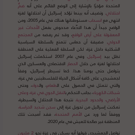
المتحدة مؤخرًا بالإشارة إلى الوضع القائم على أنه
ضم
احتلالي
. وتضيف أنه بينما تؤكد إسرائيل أن احتلالها لغزة
انتهى مع
انسحاب
مستوطناتها هناك في عام 2005، ومن
الواضح جيداً أن هذا الادّعاء مدحوض بفعل
الأحداث
غير
المعقولة
على
أرض
الواقع
، وقد تم رفضه من
المجتمع
الدولي
. مضيفة أن حماس تتمتع بالسلطة السياسية
الشكلية داخل غزة، لكن السلطة الفعلية على المنطقة
تظل بيد
إسرائيل
. وفي عام 2007 استكملت إسرائيل
احتلالها لغزة من خلال
الحصار
الاقتصادي والعسكري الذي
يتواصل حتى يومنا هذا. كما تسيطر إسرائيل، وفقاً
لجمشيدي، على كافة أشكال الحياة للفلسطينين في غزة،
والتي تتمثل في الحصول على ال
طعام
، وال
دواء
، وحتى
شبكات
الكهرباء
، بجانب التحكم ب
النقل
الجوي
في
غزة
،
وعلى
الأراضي
،
والحدود
البحرية
. نتيجة هذا الاحتلال والسيطرة،
تمكنت إسرائيل من تحويل غزة إلى
سجن
شديد
الحراسة
،
ووفقاً لما ورد عن
الأمم
المتحدة
، فقد أصبحت تلك
المنطقة غير صالحة للعيش في عام 2020.
تواصل الجمشيدي قولها أنه يسكن في غزة نحو
2
مليون