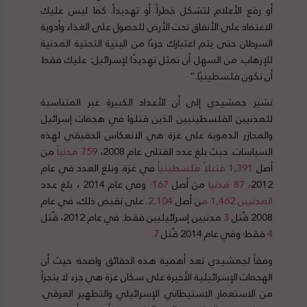
أو رفع الأعلام لتشكل خطراً أو تهديداً. كما ليس عليك
الاعتماد على الأنفاق تحت الأرض للحصول على الغذاء وأدوية
السرطان حتى يتم اعتبارك جزءًا من البنية التحتية المدنية
للإرهاب. من السهل أن تمثل تهديدًا لإسرائيل: عليك فقط
أن تكون فلسطينيًا.”
تشير جمشيدي إلى أن الأعداد الكبيرة غير المتناسبة
للمدنيين الفلسطينيين الذين قتلوا في هجمات إسرائيل
والمجازر الدموية على غزة هي الانعكاس الحقيقي لهذه
السياسات. حيث بلغ عدد القتلى عام 2008،
759
مدنيا
من
أصل
1,391
قتيلا
ً
فلسطينيا
في غزة. وبلغ العدد في عام
2012
، 87
مدنيا
من أصل
167؛
وفي عام 2014 ، بلغ عدد
المدنيين
1,462
م
ن أصل
2,104.
على نقيض ذلك، في عام
2008 قُتل
3
مدنيين إسرائيليين فقط. في عام 2012، قُتل
4
فقط؛ وفي عام 2014 قُتل
7
.
وفقاً لجمشيدي تعد أهمية هذه الحقائق واضحة؛ حيث أن
الهجمات الإسرائيلية الأخيرة على سكان غزة هي جزء لا يتجزأ
من الاستعمار الاستيطاني الإسرائيلي والتطهير العرقي.