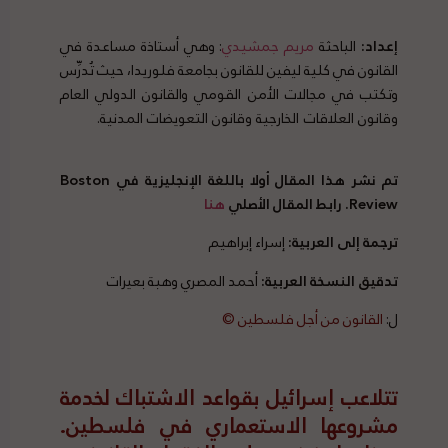
إعداد:
الباحثة
مريم
جمشيدي
: وهي أستاذة مساعدة في
القانون في كلية ليفين للقانون بجامعة فلوريدا، حيث تُدرِّس
وتكتب في مجالات الأمن القومي والقانون الدولي العام
وقانون العلاقات الخارجية وقانون التعويضات المدنية.
في مقالها
هذا تتناول مسألة كيف تسخر إسرائيل القانون الدولي للدفاع عن نفسها.
تم نشر هذا المقال أولا باللغة الإنجليزية في Boston
Review. رابط المقال الأصلي
هنا
ترجمة إلى العربية:
إسراء إبراهيم
تدقيق النسخة العربية:
أحمد المصري وهبة بعيرات
ل:
القانون من أجل فلسطين ©
تتلاعب إسرائيل بقواعد الاشتباك لخدمة
مشروعها الاستعماري في فلسطين.