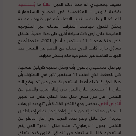
تضيف جمشيدي أنه منذ ذلك الحين،
غالب
ا
ما
ي
ستشهد
بقضية كارولين – المنغمسة في المصالح الاستعمارية
للملكة البريطانية – لتبرير الادعاء بأنه في ظروف معينة
يمكن للدول مهاجمة الأطراف الفاعلة غير الحكومية
المقيمة على أرض ذات سيادة أخرى. كان هذا صحيحًا بشكل
خاص منذ هجمات 11 سبتمبر / أيلول 2001، عندما أصبح
تساؤل ما إذا كانت الدول تملك حق الدفاع عن النفس ضد
الجهات الفاعلة غير الحكومية ملح بشكل متزايد.
وتواصل جمشيدي بالقول بأنه ومثل قضية كارولين نفسها،
كان للضغط الذي أعقب 11 سبتمبر تأثير في الاعتراف بأن
هذا الحق كانت له أصداء استعمارية. في حين تم وضع الرد
على 11 سبتمبر على الفور في إطار الحرب والدفاع عن
النفس، فإن قرار تبني مثل هذا الإطار، على حد تعبير
أنتوني
أنغي
، يعكس وجهة النظر القائلة بأن “تهديد الإرهاب
لا يمكن معالجته إلا من خلال إعادة إعمار نظام إمبراطوري
جديد”. من خلال وضع هذه الحرب في إطار الدفاع عن
النفس، يكون “الإرهابي”، مثله مثل “الآخر” الذي يتم
استعماره، قابلا للاستبعاد من “نطاق القانون فيما يتعلق