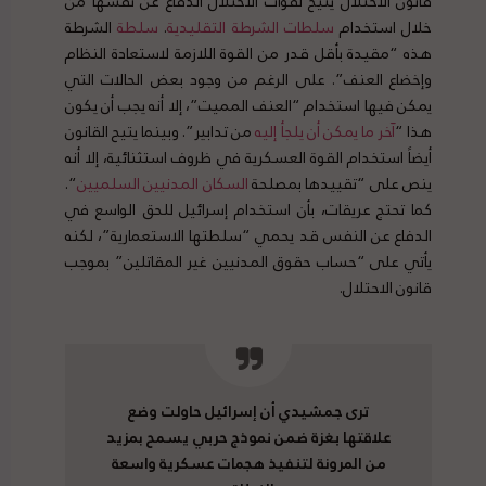
قانون الاحتلال يتيح لقوات الاحتلال الدفاع عن نفسها من
خلال استخدام
سلطات
الشرطة
التقليدية
.
سلطة
الشرطة
هذه “مقيدة بأقل قدر من القوة اللازمة لاستعادة النظام
وإخضاع العنف”. على الرغم من وجود بعض الحالات التي
يمكن فيها استخدام “العنف المميت”، إلا أنه يجب أن يكون
هذا “
آخر
ما
يمكن
أن
يلجأ
إليه
من تدابير”. وبينما يتيح القانون
أيضاً استخدام القوة العسكرية في ظروف استثنائية، إلا أنه
ينص على “تقييدها بمصلحة
السكان
المدنيين
السلميين
“.
كما تحتج عريقات، بأن استخدام إسرائيل للحق الواسع في
الدفاع عن النفس قد يحمي “سلطتها الاستعمارية”، لكنه
يأتي على “حساب حقوق المدنيين غير المقاتلين” بموجب
قانون الاحتلال.
ترى جمشيدي أن إسرائيل حاولت وضع
علاقتها بغزة ضمن نموذج حربي يسمح بمزيد
من المرونة لتنفيذ هجمات عسكرية واسعة