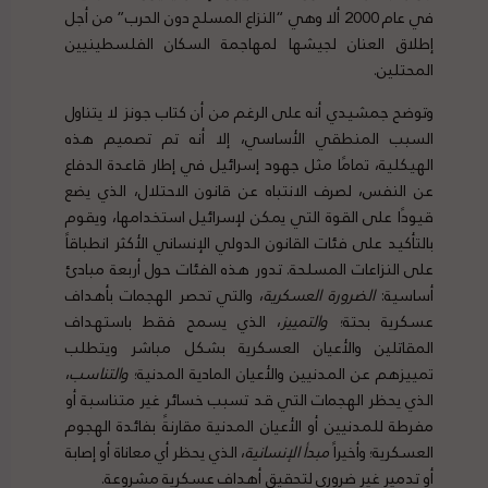
في عام 2000 ألا وهي “النزاع المسلح دون الحرب” من أجل
إطلاق العنان لجيشها لمهاجمة السكان الفلسطينيين
المحتلين.
وتوضح جمشيدي أنه على الرغم من أن كتاب جونز لا يتناول
السبب المنطقي الأساسي، إلا أنه تم تصميم هذه
الهيكلية، تمامًا مثل جهود إسرائيل في إطار قاعدة الدفاع
عن النفس، لصرف الانتباه عن قانون الاحتلال، الذي يضع
قيودًا على القوة التي يمكن لإسرائيل استخدامها، ويقوم
بالتأكيد على فئات القانون الدولي الإنساني الأكثر انطباقاً
على النزاعات المسلحة. تدور هذه الفئات حول أربعة مبادئ
أساسية:
الضرورة العسكرية
، والتي تحصر الهجمات بأهداف
عسكرية بحتة؛
والتمييز
، الذي يسمح فقط باستهداف
المقاتلين والأعيان العسكرية بشكل مباشر ويتطلب
تمييزهم عن المدنيين والأعيان المادية المدنية؛
والتناسب
،
الذي يحظر الهجمات التي قد تسبب خسائر غير متناسبة أو
مفرطة للمدنيين أو الأعيان المدنية مقارنةً بفائدة الهجوم
العسكرية؛ وأخيراً
مبدأ الإنسانية
، الذي يحظر أي معاناة أو إصابة
أو تدمير غير ضروري لتحقيق أهداف عسكرية مشروعة.