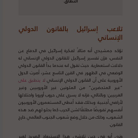
النطاق.
تلاعب إسرائيل بالقانون الدولي
الإنساني
تؤكد جمشيدي أنه مثالاً لفكرة إسرائيل في الدفاع عن
النفس، فإن تفسير إسرائيل للقانون الدولي الإنساني له
دلالات استعمارية. حيث تقول انه عندما بدأ القانون الدولي
الوضعي في الظهور في القرن التاسع عشر، أصرت الدول
الأوروبية على أن القانون الدولي الإنساني
لا
ينطبق
على
“غير المتحضرين” من الملونين غير الأوروبيين وغير
الغربيين؛ وبالتالي، فإنه لا يسري على حروب أوروبا واحتلالها
لأراضي أجنبية. وبذلك فقد أعطى المستعمرون الأوروبيون
أنفسهم تفويضًا مطلقًا لشن الحرب كما يحلو لهم ضد هذه
الشعوب، وذلك من خلال وضع شعوب الجنوب العالمي خارج
القانون.
وترى أنه في حين تلاشى هذا الاستبعاد الصريح لغير