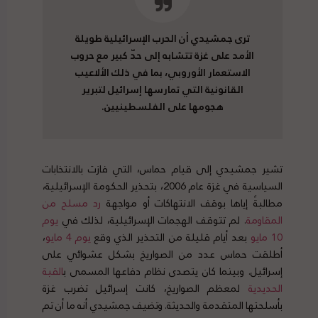
ترى جمشيدي أن الحرب الإسرائيلية طويلة
الأمد على غزة تتشابه إلى حدّ كبير مع حروب
الاستعمار الأوروبي، بما في ذلك الألاعيب
القانونية التي تمارسها إسرائيل لتبرير
هجومها على الفلسطينيين.
تشير جمشيدي إلى قيام حماس، التي فازت بالانتخابات
السياسية في غزة عام 2006، بتحذير الحكومة الإسرائيلية،
مطالبةً إياها بوقف الانتهاكات أو مواجهة
رد
مسلح
من
المقاومة
. لم تتوقف الهجمات الإسرائيلية، لذلك في
يوم
10
مايو
بعد أيام قليلة من التحذير الذي وقع
يوم
4
مايو
،
أطلقت حماس عدد من الصواريخ بشكل عشوائي على
إسرائيل. وبينما كان يتصدى نظام دفاعها المسمى ب
القبة
الحديدية
لمعظم الصواريخ، كانت إسرائيل تضرب غزة
بأسلحتها المتقدمة والحديثة. وتضيف جمشيدي أنه ما أن تم