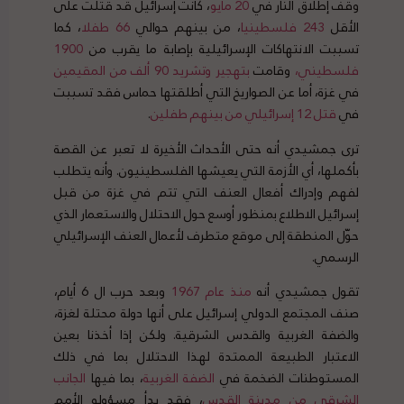
وقف إطلاق النار في
20
مايو
، كانت إسرائيل قد قتلت على
الأقل
243
فلسطينيا
، من بينهم حوالي
66
طفلا
، كما
تسببت الانتهاكات الإسرائيلية بإصابة ما يقرب من
1900
فلسطيني
،
وقامت
بتهجير
وتشريد
90
ألف
من
المقيمين
في غزة، أما عن الصواريخ التي أطلقتها حماس فقد تسببت
في
قتل
12
إسرائيلي
من
بينهم
طفلين
.
ترى جمشيدي أنه حتى الأحداث الأخيرة لا تعبر عن القصة
بأكملها، أي الأزمة التي يعيشها الفلسطينيون. وأنه يتطلب
لفهم وإدراك أفعال العنف التي تتم في غزة من قبل
إسرائيل الاطلاع بمنظور أوسع حول الاحتلال والاستعمار الذي
حوّل المنطقة إلى موقع متطرف لأعمال العنف الإسرائيلي
الرسمي.
تقول جمشيدي أنه
منذ
عام
1967
وبعد حرب ال 6 أيام،
صنف المجتمع الدولي إسرائيل على أنها دولة محتلة لغزة،
والضفة الغربية والقدس الشرقية. ولكن إذا أخذنا بعين
الاعتبار الطبيعة الممتدة لهذا الاحتلال بما في ذلك
المستوطنات الضخمة في
الضفة
الغربية
، بما فيها
الجانب
الشرقي
من
مدينة
القدس
، فقد بدأ مسؤولو الأمم