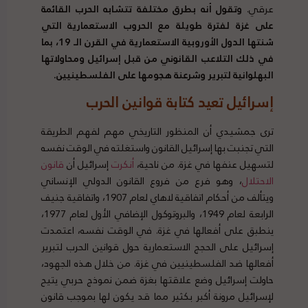
عرقي.
وتقول أنه بطرق مختلفة تتشابه الحرب القائمة
على غزة لفترة طويلة مع الحروب الاستعمارية التي
شنتها الدول الأوروبية الاستعمارية في القرن الـ 19، بما
في ذلك التلاعب القانوني من قبل إسرائيل ومحاولاتها
البهلوانية لتبرير وشرعنة هجومها على الفلسطينيين.
إسرائيل تعيد كتابة قوانين الحرب
ترى جمشيدي أن المنظور التاريخي مهم لفهم الطريقة
التي تجنبت بها إسرائيل القانون واستغلته في الوقت نفسه
لتسهيل عنفها في غزة. من ناحية،
أنكرت
إسرائيل أن
قانون
الاحتلال
، وهو فرع من فروع القانون الدولي الإنساني
ويتألف من أحكام اتفاقية لاهاي لعام 1907، واتفاقية جنيف
الرابعة لعام 1949، والبروتوكول الإضافي الأول لعام 1977،
ينطبق على أفعالها في غزة. في الوقت نفسه، اعتمدت
إسرائيل على الحجج الاستعمارية حول قوانين الحرب لتبرير
أفعالها ضد الفلسطينيين في غزة. من خلال هذه الجهود،
حاولت إسرائيل وضع علاقتها بغزة ضمن نموذج حربي يتيح
لإسرائيل مرونة أكبر بكثير مما قد يكون لها بموجب قانون