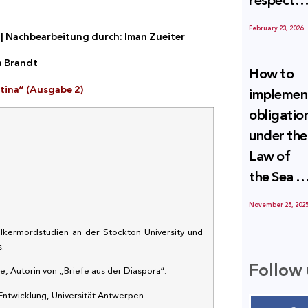
respect
Palestini
to the
since 7
February 23, 2026
| Nachbearbeitung durch: Iman Zueiter
economic
October
activities
a Brandt
2023
How to
sustainin
tina“ (Ausgabe 2)
implemen
-in whole
obligatio
or in part
under the
the
Law of
relevant
the Sea t
internatio
prevent
wrongful
November 28, 202
illegal
conduct
ölkermordstudien an der Stockton University und
maritime
by Israel
.
transfers
Follow 
, Autorin von „Briefe aus der Diaspora“.
to Israel?
Entwicklung, Universität Antwerpen.