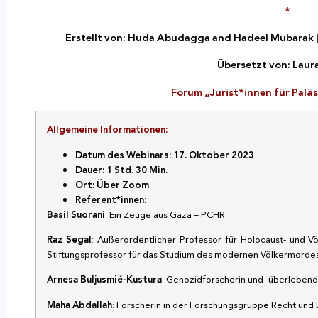
*
Erstellt von: Huda Abudagga and Hadeel Mubarak |
Übersetzt von: Laur
Forum „Jurist*innen für Paläs
Allgemeine Informationen:
Datum des Webinars: 17. Oktober 2023
Dauer: 1 Std. 30 Min.
Ort: Über Zoom
Referent*innen:
Basil Suorani
: Ein Zeuge aus Gaza – PCHR
Raz Segal
: Außerordentlicher Professor für Holocaust- und V
Stiftungsprofessor für das Studium des modernen Völkermordes
Arnesa Buljusmié-Kustura
: Genozidforscherin und -überlebende
Maha Abdallah
: Forscherin in der Forschungsgruppe Recht und 