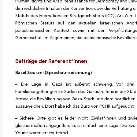
Human Rights und Arab Renaissance for Democracy and Devel
den rechtlichen Inhalten der Konvention über die Verhütung
Statuts des Internationalen Strafgerichtshofs (ICC), Art. 6
Römischen Statuts auf den aktuellen israelischen Ang
palästinensischen Kontext sowie mit den Verpflichtung
Gemeinschaft im Allgemeinen, die palästinensische Bevölkeru
Beiträge der Referent*innen
Basel Sourani (Sprachaufzeichnung)
– Die Lage in Gaza ist äußerst schwierig. Vor dr
Familienangehörigen im Süden des Gazastreifens in der Stadt
Armee die Bevölkerung von Gaza-Stadt und dem nördlichen G
auszuweichen. Dort habe ich das Büro von PCHR aufgesucht.
– Sichere Orte gibt es leider nicht. Zivilist*innen und 
gleichermaßen angegriffen. Es ist einfach eine Lüge. Die 
Younis waren erschütternd.