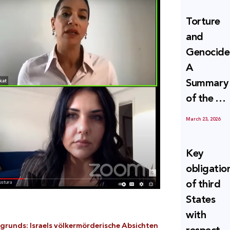
and
Torture
Erasure
and
Genocide
A
Summary
of the U
Special
March 23, 2026
Rapporte
Report o
Key
Israel’s
obligatio
Systemat
of third
Use of
States
Torture
with
against
runds: Israels völkermörderische Absichten