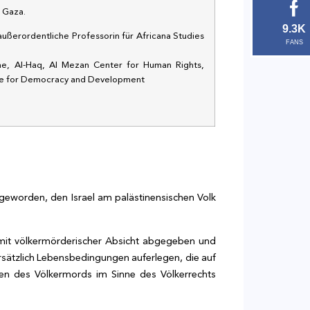
n Gaza.
9.3K
ußerordentliche Professorin für Africana Studies
FANS
ine, Al-Haq, Al Mezan Center for Human Rights,
nce for Democracy and Development
geworden, den Israel am palästinensischen Volk
 mit völkermörderischer Absicht abgegeben und
orsätzlich Lebensbedingungen auferlegen, die auf
en des Völkermords im Sinne des Völkerrechts