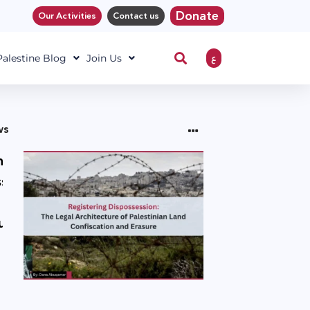
Donate
Our Activities
Contact us
ع
 Palestine Blog
Join Us
ws
ng
sion:
l
ure
an
ion