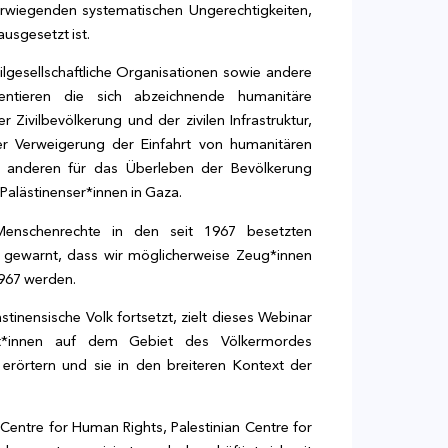
werwiegenden systematischen Ungerechtigkeiten,
usgesetzt ist.
ilgesellschaftliche Organisationen sowie andere
entieren die sich abzeichnende humanitäre
 Zivilbevölkerung und der zivilen Infrastruktur,
r Verweigerung der Einfahrt von humanitären
d anderen für das Überleben der Bevölkerung
alästinenser*innen in Gaza.
 Menschenrechte in den seit 1967 besetzten
r gewarnt, dass wir möglicherweise Zeug*innen
967 werden.
tinensische Volk fortsetzt, zielt dieses Webinar
rt*innen auf dem Gebiet des Völkermordes
erörtern und sie in den breiteren Kontext der
Centre for Human Rights, Palestinian Centre for