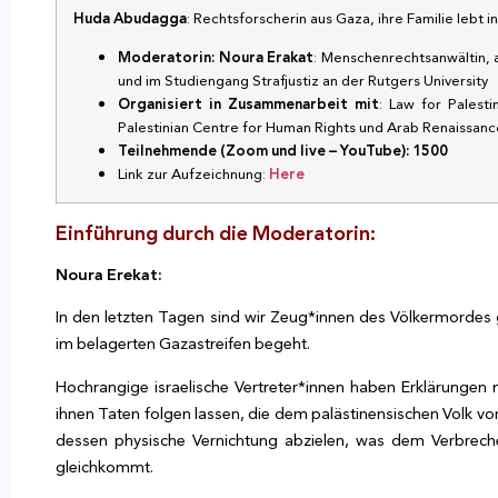
Huda Abudagga
: Rechtsforscherin aus Gaza, ihre Familie lebt i
Moderatorin: Noura Erakat
: Menschenrechtsanwältin, a
und im Studiengang Strafjustiz an der Rutgers University
Organisiert in Zusammenarbeit mit
: Law for Palest
Palestinian Centre for Human Rights und Arab Renaissa
Teilnehmende (Zoom und live – YouTube): 1500
Link zur Aufzeichnung:
Here
Einführung durch die Moderatorin:
Noura Erekat:
In den letzten Tagen sind wir Zeug*innen des Völkermordes 
im belagerten Gazastreifen begeht.
Hochrangige israelische Vertreter*innen haben Erklärungen
ihnen Taten folgen lassen, die dem palästinensischen Volk v
dessen physische Vernichtung abzielen, was dem Verbrech
gleichkommt.