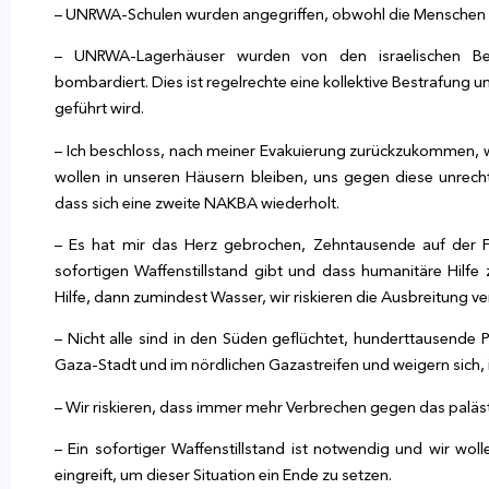
– UNRWA-Schulen wurden angegriffen, obwohl die Menschen da
– UNRWA-Lagerhäuser wurden von den israelischen Bes
bombardiert. Dies ist regelrechte eine kollektive Bestrafung u
geführt wird.
– Ich beschloss, nach meiner Evakuierung zurückzukommen, w
wollen in unseren Häusern bleiben, uns gegen diese unrec
dass sich eine zweite NAKBA wiederholt.
– Es hat mir das Herz gebrochen, Zehntausende auf der Fl
sofortigen Waffenstillstand gibt und dass humanitäre Hilf
Hilfe, dann zumindest Wasser, wir riskieren die Ausbreitung 
– Nicht alle sind in den Süden geflüchtet, hunderttausende 
Gaza-Stadt und im nördlichen Gazastreifen und weigern sich, i
– Wir riskieren, dass immer mehr Verbrechen gegen das paläs
– Ein sofortiger Waffenstillstand ist notwendig und wir wol
eingreift, um dieser Situation ein Ende zu setzen.