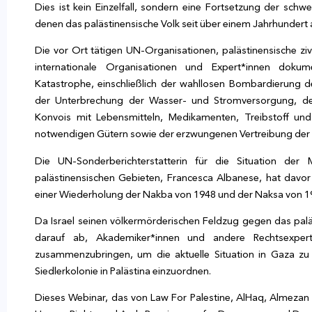
Dies ist kein Einzelfall, sondern eine Fortsetzung der sch
denen das palästinensische Volk seit über einem Jahrhundert a
Die vor Ort tätigen UN-Organisationen, palästinensische ziv
internationale Organisationen und Expert*innen dokum
Katastrophe, einschließlich der wahllosen Bombardierung der
der Unterbrechung der Wasser- und Stromversorgung, de
Konvois mit Lebensmitteln, Medikamenten, Treibstoff un
notwendigen Gütern sowie der erzwungenen Vertreibung der P
Die UN-Sonderberichterstatterin für die Situation der
palästinensischen Gebieten, Francesca Albanese, hat davo
einer Wiederholung der Nakba von 1948 und der Naksa von 1
Da Israel seinen völkermörderischen Feldzug gegen das paläs
darauf ab, Akademiker*innen und andere Rechtsexpe
zusammenzubringen, um die aktuelle Situation in Gaza zu 
Siedlerkolonie in Palästina einzuordnen.
Dieses Webinar, das von Law For Palestine, AlHaq, Almezan 