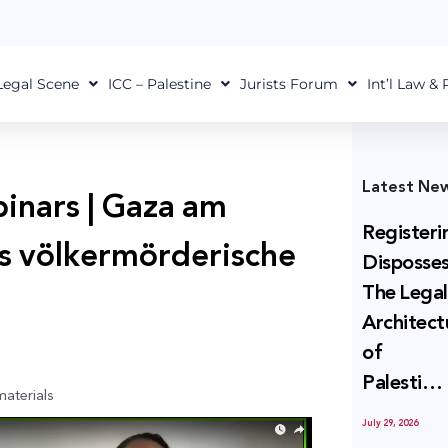
Legal Scene
ICC – Palestine
Jurists Forum
Int’l Law &
Latest Ne
nars | Gaza am
Registeri
ls völkermörderische
Disposses
The Lega
Architect
of
Palestini
materials
Land
July 29, 2026
Confiscat